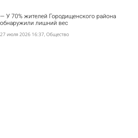
У 70% жителей Городищенского района
обнаружили лишний вес
27 июля 2026 16:37
Общество
28 июля пензенцы смогут бесплатно пройти
тестирование на гепатиты
25 июля 2026 11:52
Общество
Между Пензой и Саранском будут курсировать
дополнительные поезда
24 июля 2026 09:42
Общество