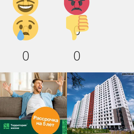
0
0
смех!
Грусть :(
Палец
0
0
вниз!
0
0