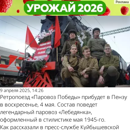
Общество
Общество
Объявлена дата прибытия в
Объявлена дата прибытия в
Пензу «Паровоза Победы»
Пензу «Паровоза Победы»
Другие новости
Погода и курсы
по теме
валют в Пензе
9 апреля 2025, 14:26
Ретропоезд «Паровоз Победы» прибудет в Пензу
в воскресенье, 4 мая. Состав поведет
легендарный паровоз «Лебедянка»,
оформленный в стилистике мая 1945-го.
Как рассказали в пресс-службе Куйбышевской