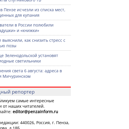
 в Пензе исчезли из списка мест,
енных для купания
ватели в России полюбили
адушки» и «книжки»
 выяснили, как снизить стресс с
ью позы
це Зеленодольской установят
иодные светильники
ения света 6 августа: адреса в
и Мичуринском
ный репортер
ликуем самые интересные
и от наших читателей.
лайте:
editor
@penzainform.ru
едакции: 440026, Россия, г. Пенза,
ова, д.18Б.