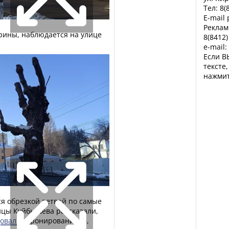
Тел: 8(
E-mail
Реклам
ерины, наблюдается на улице
8(8412)
e-mail:
Если В
тексте
нажмит
я обрезкой ветвей по самые
лицы Куйбышева рассказали,
довали
«кронированием»,