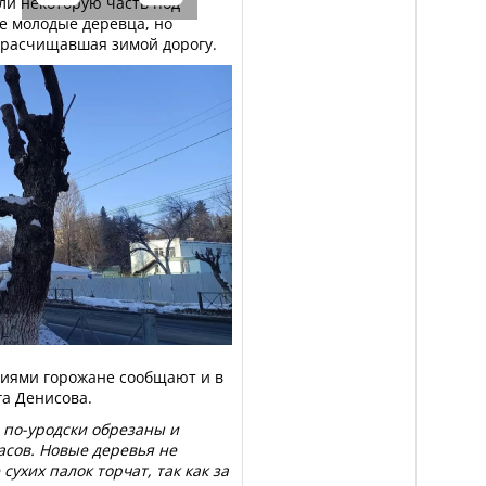
или некоторую часть под
е молодые деревца, но
 расчищавшая зимой дорогу.
иями горожане сообщают и в
га Денисова.
 по-уродски обрезаны и
сов. Новые деревья не
сухих палок торчат, так как за