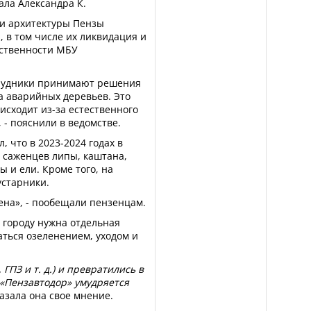
ала Александра К.
 и архитектуры Пензы
, в том числе их ликвидация и
тственности МБУ
трудники принимают решения
а аварийных деревьев. Это
сходит из-за естественного
 - пояснили в ведомстве.
 что в 2023-2024 годах в
 саженцев липы, каштана,
ы и ели. Кроме того, на
устарники.
жена», - пообещали пензенцам.
 городу нужна отдельная
аться озеленением, уходом и
ГПЗ и т. д.) и превратились в
 «Пензавтодор» умудряется
азала она свое мнение.