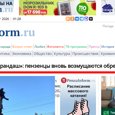
г 2026
|
01:28
Погода 
 народа
Вопрос-ответ
Ликбез
Фотолента
ТВ-программа
Пресса
История
итика
Экономика
Общество
Культура
Происшествия
Кримин
арандаш»: пензенцы вновь возмущаются обре
1
Печат
марта
2025,
10:20