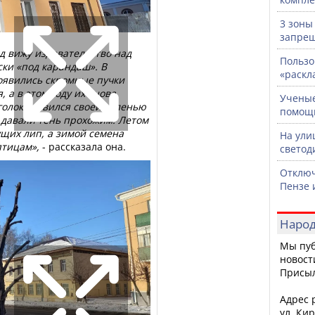
3 зоны
запрещ
од вижу издевательство над
Пользо
ки «под карандаш». В
«раскл
появились скромные пучки
 а в этом году их снова
Ученые
уголок славился своей зеленью
помощ
 давали тень прохожим. Летом
щих лип, а зимой семена
На ули
тицам»,
- рассказала она.
светод
Отключ
Пензе 
Народ
Мы пуб
новост
Присы
Адрес р
ул. Кир