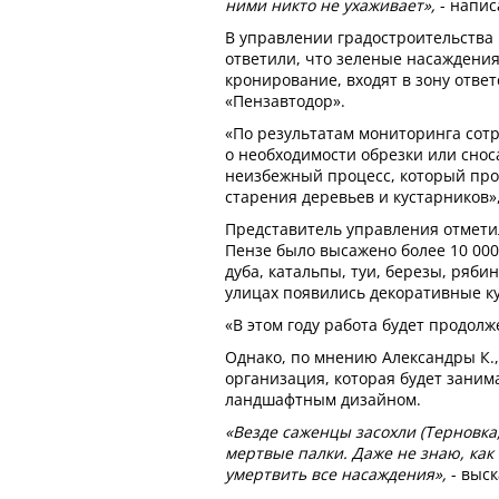
ними никто не ухаживает»,
- напис
В управлении градостроительства
ответили, что зеленые насаждения
кронирование, входят в зону отве
«Пензавтодор».
«По результатам мониторинга со
о необходимости обрезки или снос
неизбежный процесс, который прои
старения деревьев и кустарников»,
Представитель управления отметил,
Пензе было высажено более 10 000
дуба, катальпы, туи, березы, рябин
улицах появились декоративные к
«В этом году работа будет продол
Однако, по мнению Александры К.,
организация, которая будет заним
ландшафтным дизайном.
«Везде саженцы засохли (Терновка, 
мертвые палки. Даже не знаю, как
умертвить все насаждения»,
- выск