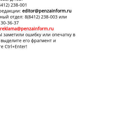
8412) 238-001
 редакции:
editor
@penzainform.ru
ный отдел: 8(8412) 238-003 или
 30-36-37
reklama@penzainform.ru
Ы заметили ошибку или опечатку в
, выделите его фрагмент и
е Ctrl+Enter!