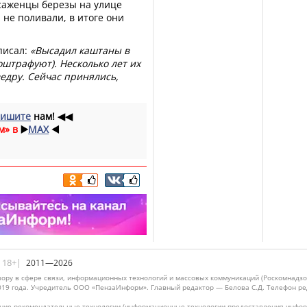
 саженцы березы на улице
не поливали, в итоге они
писал:
«Высадил каштаны в
 оштрафуют). Несколько лет их
ведру. Сейчас принялись,
ишите
нам!
◀◀
м» в
▶️
MAX
◀️
|18+|
2011—2026
ору в сфере связи, информационных технологий и массовых коммуникаций (Роскомнадзо
019 года. Учредитель ООО «ПензаИнформ». Главный редактор — Белова С.Д. Телефон реда
ие рекомендательные технологии (информационные технологии предоставления информ