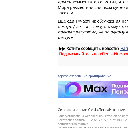
Другой комментатор отметил, что
Мира разместили слишком кучно и 
засохли.
Еще один участник обсуждения на
центре (где - не скажу, потому что
поливал регулярно, не по одному 
растут».
▶▶
Хотите сообщить новость?
Нап
Подписывайтесь на «ПензаИнфор
дерево
озеленение
кронирование
Сетевое издание СМИ «ПензаИнформ»
Зарегистрировано Федеральной службой по надз
Реестровая запись ЭЛ № ФС 77-77315 от 10.12.2
editor@penzainform.ru.
На информационном ресурсе применяются внешн