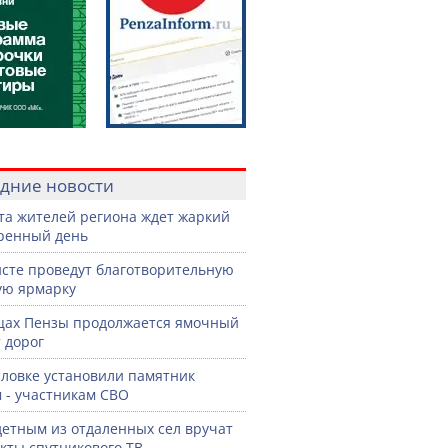
дние новости
ста жителей региона ждет жаркий
ренный день
сте проведут благотворительную
ую ярмарку
цах Пензы продолжается ямочный
 дорог
словке установили памятник
 - участникам СВО
етным из отдаленных сел вручат
кты спутникового ТВ