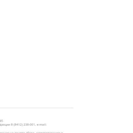
р).
кции 8 (8412) 238-001, e-mail:
ации на основе сбора, систематизации и