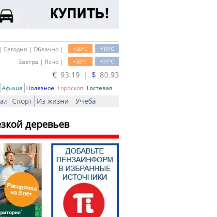
o
o
| Сегодня | Облачно |
+20
C
+19
C
o
o
Завтра | Ясно |
+32
C
+31
C
€
$
93.19 |
80.93
Афиша
Полезное
Гороскоп
Гостевая
ал
Спорт
Из жизни
Учеба
зкой деревьев
ь