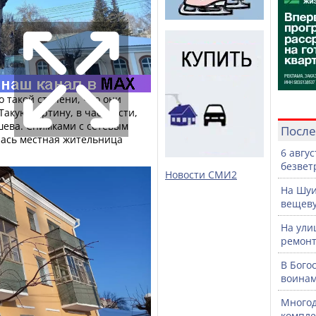
о такой степени, что они
Такую картину, в частности,
ева. Снимками с сетевым
После
ась местная жительница
6 авгу
безвет
Новости СМИ2
На Шуи
вещев
На ули
ремонт
В Бого
воинам
Многод
компле