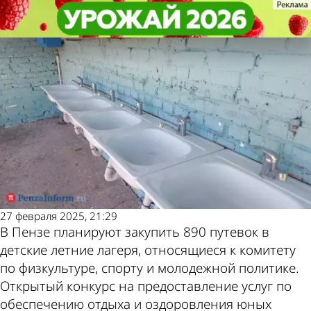
Общество
Общество
В Пензе началась закупка
В Пензе началась закупка
Другие новости
Погода и курсы
путевок в детские летние лагеря
путевок в детские летние лагеря
по теме
валют в Пензе
27 февраля 2025, 21:29
В Пензе планируют закупить 890 путевок в
детские летние лагеря, относящиеся к комитету
по физкультуре, спорту и молодежной политике.
Открытый конкурс на предоставление услуг по
обеспечению отдыха и оздоровления юных