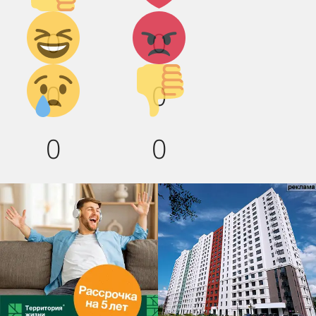
Дикий
Агрессия!
0
0
смех!
Грусть :(
Палец
0
0
вниз!
0
0