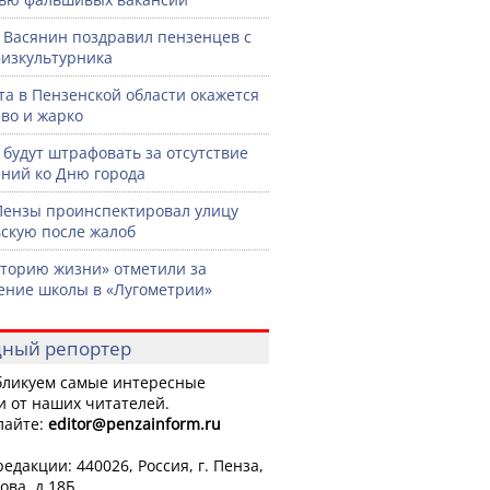
 Васянин поздравил пензенцев с
изкультурника
ста в Пензенской области окажется
во и жарко
 будут штрафовать за отсутствие
ний ко Дню города
Пензы проинспектировал улицу
скую после жалоб
торию жизни» отметили за
ение школы в «Лугометрии»
ный репортер
ликуем самые интересные
и от наших читателей.
лайте:
editor
@penzainform.ru
едакции: 440026, Россия, г. Пенза,
ова, д.18Б.