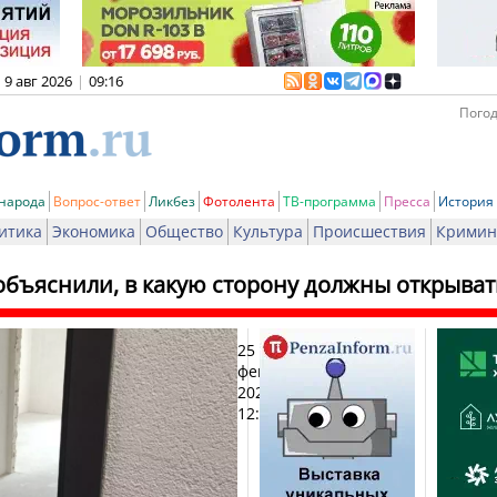
9 авг 2026
|
09:16
Погод
 народа
Вопрос-ответ
Ликбез
Фотолента
ТВ-программа
Пресса
История
итика
Экономика
Общество
Культура
Происшествия
Кримин
объяснили, в какую сторону должны открыват
25
Печ
февраля
2025,
12:59