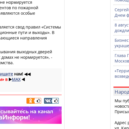
 не нормируется
ентов по пожарной
Сергей
ъявляются особые
Днем ф
8 авгу
ляется свод правил «Системы
дождли
ионные пути и выходы». В
асающиеся направления
Бизнес
украше
рывания выходных дверей
Глава 
домах не нормируется», -
Москов
омства.
«Терри
ишите
нам!
◀◀
возвед
м» в
▶️
MAX
◀️
Народ
Мы пуб
новост
Присы
Адрес р
ул. Кир