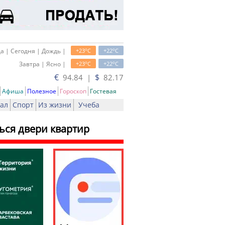
o
o
а | Сегодня | Дождь |
+23
C
+22
C
o
o
Завтра | Ясно |
+23
C
+22
C
€
$
94.84 |
82.17
Афиша
Полезное
Гороскоп
Гостевая
ал
Спорт
Из жизни
Учеба
ься двери квартир
ать