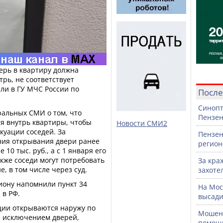
ерь в квартиру должна
рь, не соответствует
ли в ГУ МЧС России по
После
Синопт
ральных СМИ о том, что
Пензен
я внутрь квартиры, чтобы
Новости СМИ2
куации соседей. За
Пензен
ния открывания двери ранее
регион
10 тыс. руб., а с 1 января его
акже соседи могут потребовать
За кра
е, в том числе через суд.
захоте
иону напомнили пункт 34
На Мос
 в РФ.
высади
ации открываются наружу по
Мошенн
а исключением дверей,
помощ