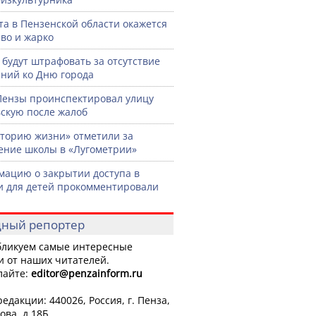
ста в Пензенской области окажется
во и жарко
 будут штрафовать за отсутствие
ний ко Дню города
Пензы проинспектировал улицу
скую после жалоб
торию жизни» отметили за
ение школы в «Лугометрии»
ацию о закрытии доступа в
и для детей прокомментировали
ный репортер
ликуем самые интересные
и от наших читателей.
лайте:
editor
@penzainform.ru
едакции: 440026, Россия, г. Пенза,
ова, д.18Б.