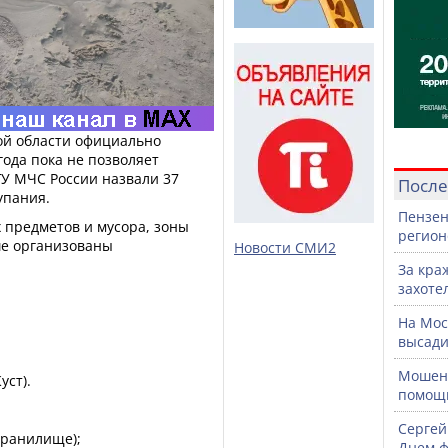
ой области официально
года пока не позволяет
 ГУ МЧС России назвали 37
После
упания.
Пензен
 предметов и мусора, зоны
регион
ше организованы
Новости СМИ2
За кра
захоте
На Мос
высади
Мошенн
уст).
помощ
Сергей
хранилище);
Днем ф