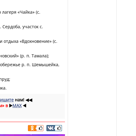
 лагеря «Чайка» (с.
. Сердоба, участок с.
 и отдыха «Вдохновение» (с.
овский» (р. п. Тамала);
вобережье р. п. Шемышейка,
пруд;
вка.
ишите
нам!
◀◀
м» в
▶️
MAX
◀️