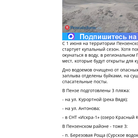
С 1 июня на территории Пензенск
стартует купальный сезон. Хотя по
окунаться в воду, в региональном
мест, которые будут открыты для к
Дно водоемов очищено от опасных
заплыва отделены буйками, на су
спасательные посты.
В Пензе подготовлены 3 пляжа:
- на ул. Курортной (река Вядя);
- на ул. Антонова;
- в СНТ «Искра-1» (озеро Красный К
В Пензенском районе - тоже 3:
- п. Березовая Роща (Сурское водо