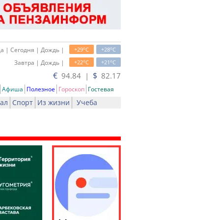
o
o
а | Сегодня | Дождь |
+29
C
+28
C
o
o
Завтра | Дождь |
+22
C
+21
C
€
$
94.84 |
82.17
Афиша
Полезное
Гороскоп
Гостевая
ал
Спорт
Из жизни
Учеба
ь