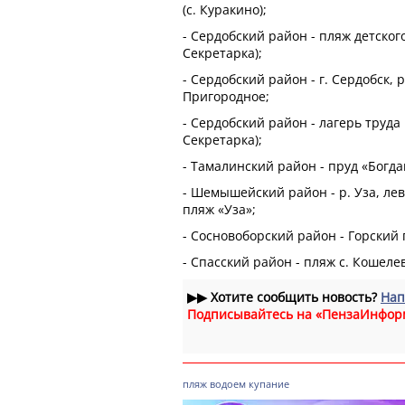
(с. Куракино);
- Сердобский район - пляж детского
Секретарка);
- Сердобский район - г. Сердобск, р
Пригородное;
- Сердобский район - лагерь труда
Секретарка);
- Тамалинский район - пруд «Богдан
- Шемышейский район - р. Уза, ле
пляж «Уза»;
- Сосновоборский район - Горский 
- Спасский район - пляж с. Кошеле
▶▶
Хотите сообщить новость?
Нап
Подписывайтесь на «ПензаИнфор
пляж
водоем
купание