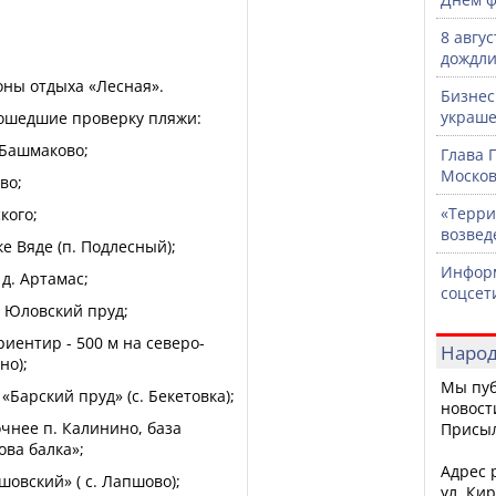
8 авгу
дождли
оны отдыха «Лесная».
Бизнес
украше
ошедшие проверку пляжи:
 Башмаково;
Глава 
Москов
во;
«Терри
кого;
возвед
е Вяде (п. Подлесный);
Информ
 д. Артамас;
соцсет
, Юловский пруд;
риентир - 500 м на северо-
Народ
но);
Мы пуб
«Барский пруд» (с. Бекетовка);
новост
очнее п. Калинино, база
Присы
ова балка»;
Адрес р
овский» ( с. Лапшово);
ул. Кир