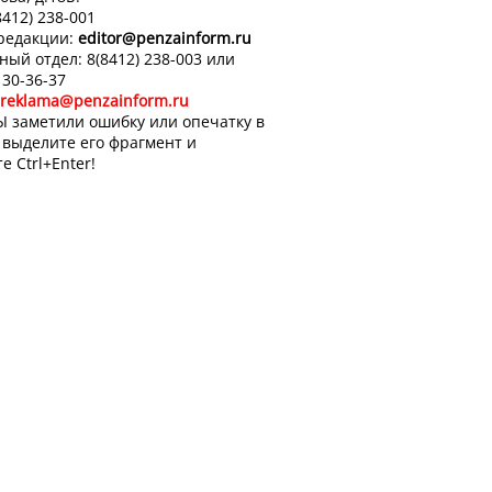
8412) 238-001
 редакции:
editor
@penzainform.ru
ный отдел: 8(8412) 238-003 или
 30-36-37
reklama@penzainform.ru
Ы заметили ошибку или опечатку в
, выделите его фрагмент и
е Ctrl+Enter!