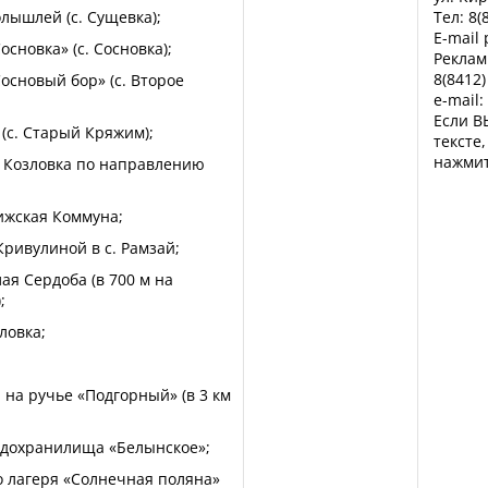
лышлей (с. Сущевка);
Тел: 8(
E-mail
основка» (с. Сосновка);
Реклам
8(8412)
Сосновый бор» (с. Второе
e-mail:
Если В
 (с. Старый Кряжим);
тексте
нажмит
с. Козловка по направлению
ижская Коммуна;
Кривулиной в с. Рамзай;
ая Сердоба (в 700 м на
;
ловка;
, на ручье «Подгорный» (в 3 км
водохранилища «Белынское»;
го лагеря «Солнечная поляна»