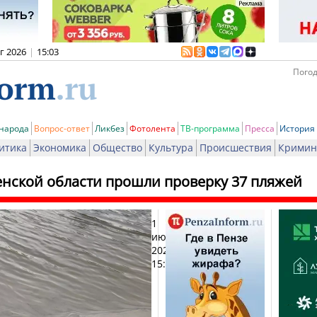
вг 2026
|
15:03
Погод
 народа
Вопрос-ответ
Ликбез
Фотолента
ТВ-программа
Пресса
История
итика
Экономика
Общество
Культура
Происшествия
Кримин
енской области прошли проверку 37 пляжей
1
Печат
июня
2026,
15:57