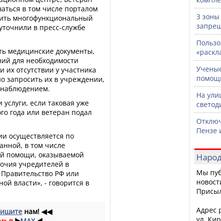
аться в том числе порталом
3 зоны
етить многофункциональный
запрещ
 уточнили в пресс-службе
Пользо
ть медицинские документы,
«раскл
ий для необходимости
Ученые
и их отсутствии у участника
помощ
о запросить их в учреждении,
м наблюдением.
На ули
 услуги, если таковая уже
светод
го года или ветеран подал
Отключ
Пензе 
и осуществляется по
анной, в том числе
ой помощи, оказываемой
Народ
очия учредителей в
Мы пуб
 Правительство РФ или
новост
й власти», - говорится в
Присы
Адрес р
ишите
нам!
◀◀
ул. Кир
м» в
▶️
MAX
◀️