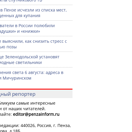
 в Пензе исчезли из списка мест,
енных для купания
ватели в России полюбили
адушки» и «книжки»
 выяснили, как снизить стресс с
ью позы
це Зеленодольской установят
иодные светильники
ения света 6 августа: адреса в
и Мичуринском
ный репортер
ликуем самые интересные
и от наших читателей.
лайте:
editor
@penzainform.ru
едакции: 440026, Россия, г. Пенза,
ова, д.18Б.