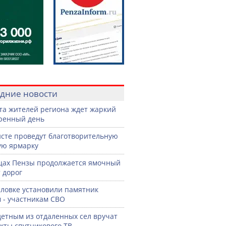
дние новости
ста жителей региона ждет жаркий
ренный день
сте проведут благотворительную
ую ярмарку
цах Пензы продолжается ямочный
 дорог
словке установили памятник
 - участникам СВО
етным из отдаленных сел вручат
кты спутникового ТВ