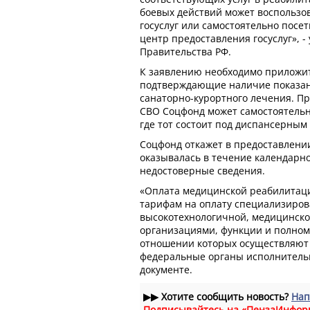
боевых действий может воспользов
госуслуг или самостоятельно пос
центр предоставления госуслуг», -
Правительства РФ.
К заявлению необходимо приложи
подтверждающие наличие показан
санаторно-курортного лечения. Пр
СВО Соцфонд может самостоятельн
где тот состоит под диспансерны
Соцфонд откажет в предоставлении
оказывалась в течение календарно
недостоверные сведения.
«Оплата медицинской реабилитаци
тарифам на оплату специализиров
высокотехнологичной, медицинск
организациями, функции и полном
отношении которых осуществляют
федеральные органы исполнительно
документе.
▶▶
Хотите сообщить новость?
Нап
Подписывайтесь на «ПензаИнфор