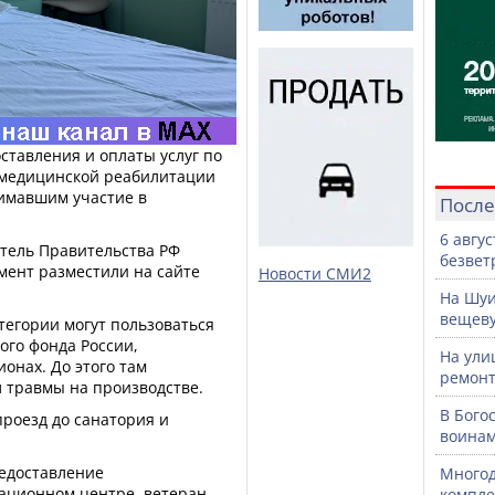
ставления и оплаты услуг по
 медицинской реабилитации
имавшим участие в
После
6 авгу
тель Правительства РФ
безвет
мент разместили на сайте
Новости СМИ2
На Шуи
вещев
атегории могут пользоваться
го фонда России,
На ули
онах. До этого там
ремонт
л травмы на производстве.
В Бого
проезд до санатория и
воинам
едоставление
Многод
тационном центре, ветеран
компле