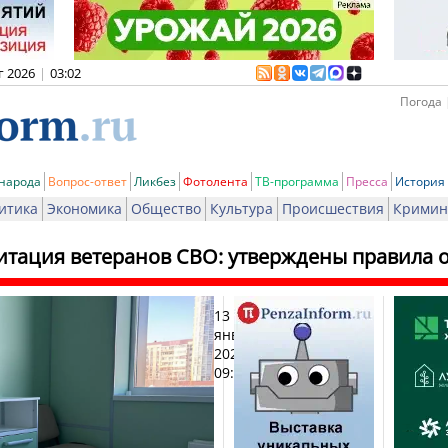
г 2026
|
03:02
Погода 
 народа
Вопрос-ответ
Ликбез
Фотолента
ТВ-программа
Пресса
История
итика
Экономика
Общество
Культура
Происшествия
Кримин
итация ветеранов СВО: утверждены правила о
13
Печа
января
2025,
09:19