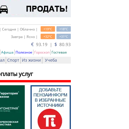
o
o
| Сегодня | Облачно |
+19
C
+18
C
o
o
Завтра | Ясно |
+32
C
+31
C
€
$
93.19 |
80.93
Афиша
Полезное
Гороскоп
Гостевая
ал
Спорт
Из жизни
Учеба
платы услуг
ть