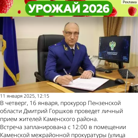
Общество
Общество
Прокурор области проведет
Прокурор области проведет
Другие новости по
Погода и курсы
личный прием в Каменке
личный прием в Каменке
теме
валют в Пензе
11 января 2025, 12:15
В четверг, 16 января, прокурор Пензенской
области Дмитрий Горшков проведет личный
прием жителей Каменского района.
Встреча запланирована с 12:00 в помещении
Каменской межрайонной прокуратуры (улица