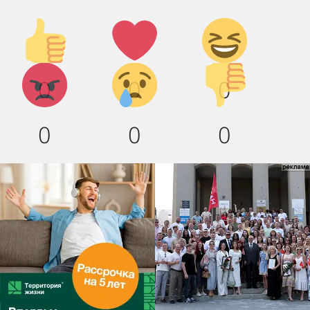
Палец
Лайк!
Дикий
вверх!
смех!
Агрессия!
Грусть
Палец
0
0
0
:(
вниз!
0
0
0