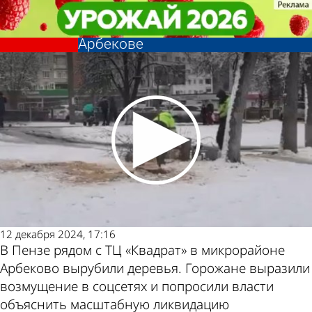
Общество
Общество
Лысая поляна: коммунальщики
Лысая поляна: коммунальщики
объяснили снос деревьев в
объяснили снос деревьев в
Другие новости
Погода и курсы
Арбекове
Арбекове
по теме
валют в Пензе
12 декабря 2024, 17:16
В Пензе рядом с ТЦ «Квадрат» в микрорайоне
Арбеково вырубили деревья. Горожане выразили
возмущение в соцсетях и попросили власти
объяснить масштабную ликвидацию