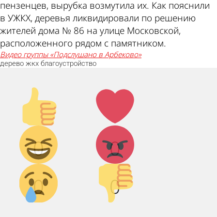
пензенцев, вырубка возмутила их. Как пояснили
в УЖКХ, деревья ликвидировали по решению
жителей дома № 86 на улице Московской,
расположенного рядом с памятником.
видео группы «Подслушано в Арбеково»
дерево
жкх
благоустройство
Палец
Лайк!
вверх!
Дикий
Агрессия!
0
0
смех!
Грусть :(
Палец
0
0
вниз!