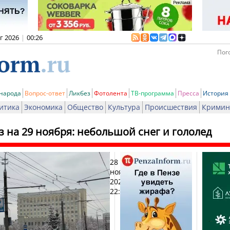
вг 2026
|
00:26
Пого
 народа
Вопрос-ответ
Ликбез
Фотолента
ТВ-программа
Пресса
История
итика
Экономика
Общество
Культура
Происшествия
Кримин
 на 29 ноября: небольшой снег и гололед
28
Печа
ноября
2024,
22:00