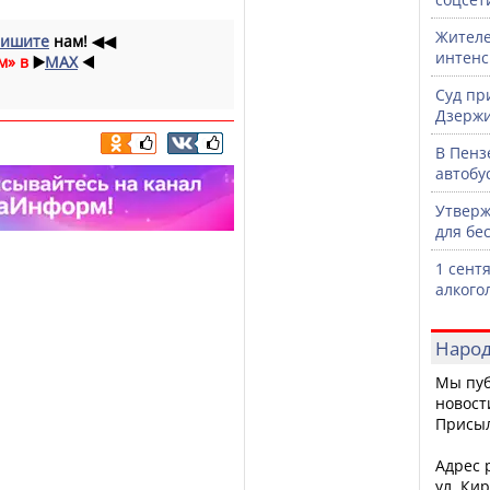
Жителе
ишите
нам!
◀◀
интен
м» в
▶️
MAX
◀️
Суд пр
Дзержи
В Пенз
автобу
Утверж
для бе
1 сент
алкого
Народ
Мы пуб
новост
Присы
Адрес р
ул. Кир