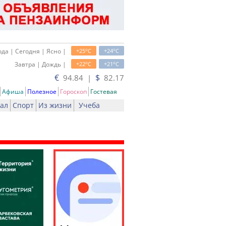
o
o
да | Сегодня | Ясно |
+25
C
+24
C
o
o
Завтра | Дождь |
+22
C
+21
C
€
$
94.84 |
82.17
Афиша
Полезное
Гороскоп
Гостевая
ал
Спорт
Из жизни
Учеба
ть