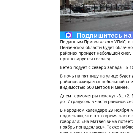
По данным Приволжского УГМС, в п
Пензенской области будет облачно
районах пройдет небольшой снег,
прогнозируется гололед.
Ветер подует с северо-запада - 5-10
В ночь на пятницу на улице будет 
районов ожидается небольшой снег
видимостью 500 метров и менее.
Днем термометры покажут -3...+2. 
до -7 градусов, в части районов с
В народном календаре 29 ноября М
подмечали, что в это время часто 
говорили: «На Матвея зима потеет:
ноябрь понадеялась». Также наблю
шли низко, готовились к морозам.