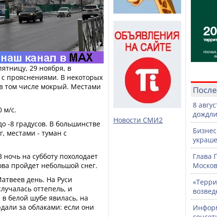
ятницу, 29 ноября, в
 с прояснениями. В некоторых
 в том числе мокрый. Местами
После
8 авгу
 м/с.
дождли
Новости СМИ2
до -8 градусов. В большинстве
Бизнес
, местами - туман с
украше
В ночь на субботу похолодает
Глава 
нова пройдет небольшой снег.
Москов
атвеев день. На Руси
«Терри
случалась оттепель, и
возвед
 в белой шубе явилась, на
дали за облаками: если они
Информ
соцсет