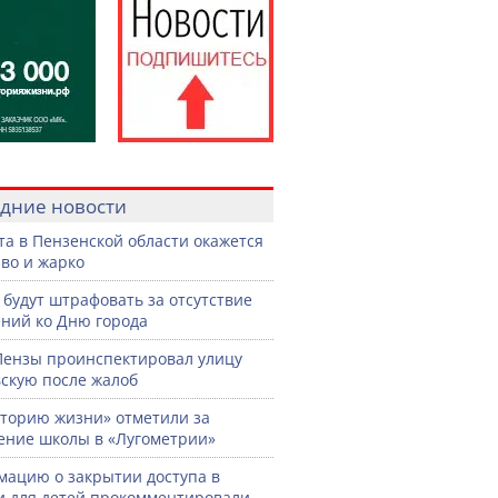
дние новости
ста в Пензенской области окажется
во и жарко
 будут штрафовать за отсутствие
ний ко Дню города
Пензы проинспектировал улицу
скую после жалоб
торию жизни» отметили за
ение школы в «Лугометрии»
ацию о закрытии доступа в
и для детей прокомментировали