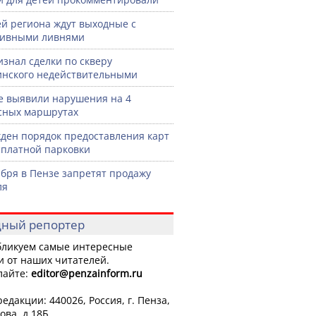
й региона ждут выходные с
сивными ливнями
изнал сделки по скверу
нского недействительными
е выявили нарушения на 4
сных маршрутах
ден порядок предоставления карт
сплатной парковки
ября в Пензе запретят продажу
ля
ный репортер
ликуем самые интересные
и от наших читателей.
лайте:
editor
@penzainform.ru
едакции: 440026, Россия, г. Пенза,
ова, д.18Б.