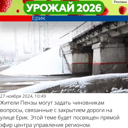
Общество
Общество
Пензенцы могут задать вопросы,
Пензенцы могут задать вопросы,
Другие новости по
Погода и курсы
связанные с перекрытием ул.
связанные с перекрытием ул.
Ерик
Ерик
теме
валют в Пензе
27 ноября 2024, 10:49
Жители Пензы могут задать чиновникам
вопросы, связанные с закрытием дороги на
улице Ерик. Этой теме будет посвящен прямой
эфир центра управления регионом.