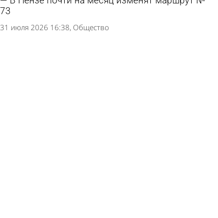
В Пензе почти на месяц изменят маршрут №
73
31 июля 2026 16:38
Общество
В Пензе на неделю частично перекрыли улицу
Шевченко
30 июля 2026 18:27
Общество
С 27 июля на улице Вишневой частично
ограничат проезд
24 июля 2026 11:08
Общество
Улицу Литвинова перекроют в районе
пересечения с Аустрина
20 июля 2026 09:32
Общество