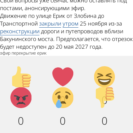
Свои вопросы уже сейчас можно оставлять под
постами, анонсирующими эфир.
Движение по улице Ерик от Злобина до
Транспортной
закрыли
утром
25 ноября из-за
реконструкции
дороги и путепроводов вблизи
Бакунинского моста. Предполагается, что отрезок
будет недоступен до 20 мая 2027 года.
эфир
перекрытие
ерик
Палец
Лайк!
Дикий
вверх!
смех!
Агрессия!
Грусть :
Палец
0
0
0
(
вниз!
0
0
0