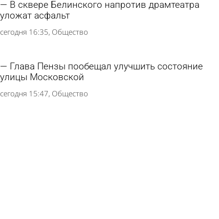
В сквере Белинского напротив драмтеатра
уложат асфальт
сегодня 16:35
Общество
Глава Пензы пообещал улучшить состояние
улицы Московской
сегодня 15:47
Общество
В Никольске готовятся к открытию
обновленного музея стекла и хрусталя
6 августа 2026 10:52
Культура
На улицах Пензы продолжается ямочный
ремонт дорог
5 августа 2026 18:29
Общество