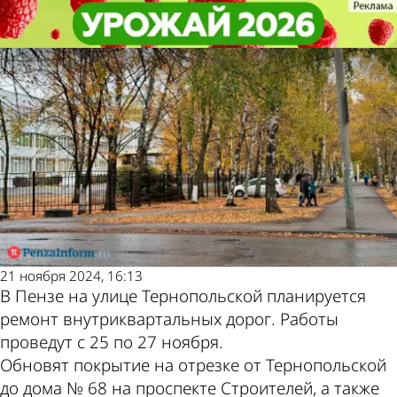
Общество
Общество
Водителей попросили не мешать
Водителей попросили не мешать
Другие новости
Погода и курсы
ремонту дорог в Арбекове
ремонту дорог в Арбекове
по теме
валют в Пензе
21 ноября 2024, 16:13
В Пензе на улице Тернопольской планируется
ремонт внутриквартальных дорог. Работы
проведут с 25 по 27 ноября.
Обновят покрытие на отрезке от Тернопольской
до дома № 68 на проспекте Строителей, а также