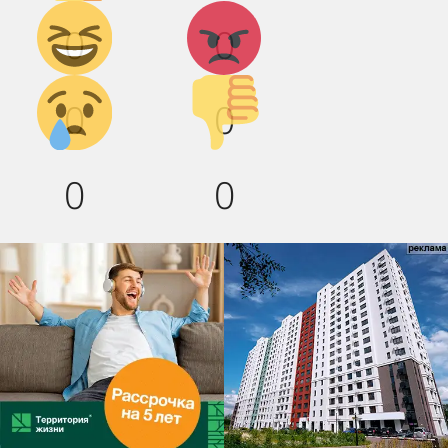
Дикий
Агрессия!
0
0
смех!
Грусть :(
Палец
0
0
вниз!
0
0