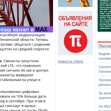
асштабную модернизацию
Пензенской области. Теперь
слугами, общаться с родными
После
оцсетях на средней скорости
Вадим 
паломн
в. Связисты запустили
Новости СМИ2
лой LTE, что позволило
Синопт
я сигнала 4G как в центре,
Пензен
ециалисты выверили
 стабильным на улице и
Пензен
регион
пользовании цифровых
За кра
довали на 10% больше дата-
захоте
од в сентябре. При этом в
ых сим-карт в малых
На Мос
Сети свыше 10 тысяч Тбайт,
высади