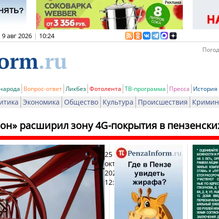
9 авг 2026
|
10:24
Погод
 народа
Вопрос-ответ
Ликбез
Фотолента
ТВ-программа
Пресса
История
итика
Экономика
Общество
Культура
Происшествия
Кримин
он» расширил зону 4G-покрытия в пензенских
25
Печ
октября
2024,
12:45