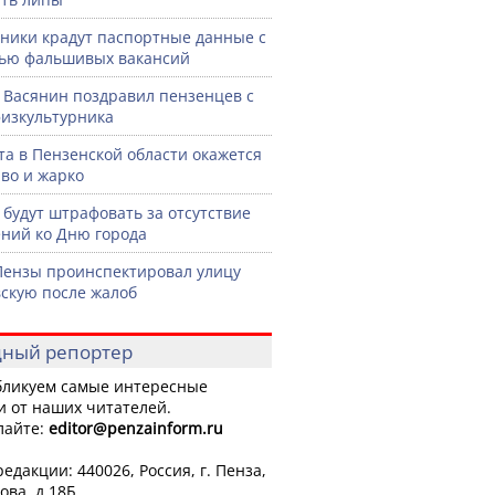
ики крадут паспортные данные с
ью фальшивых вакансий
 Васянин поздравил пензенцев с
изкультурника
ста в Пензенской области окажется
во и жарко
 будут штрафовать за отсутствие
ний ко Дню города
Пензы проинспектировал улицу
скую после жалоб
ный репортер
ликуем самые интересные
и от наших читателей.
лайте:
editor
@penzainform.ru
едакции: 440026, Россия, г. Пенза,
ова, д.18Б.