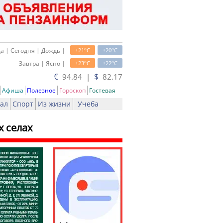
o
o
а | Сегодня | Дождь |
+21
C
+20
C
o
o
Завтра | Ясно |
+23
C
+22
C
€
$
94.84 |
82.17
Афиша
Полезное
Гороскоп
Гостевая
ал
Спорт
Из жизни
Учеба
 селах
ать