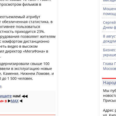
 просмотром фильмов в
Мошенн
помощ
неотъемлемый атрибут
 обезличенная статистика, в
Сергей
активнее пользоваться
Днем ф
стность приходится 23%.
8 авгу
рудования позволяет жителям
дождли
 с комфортом дистанционно
реть видео в высоком
Бизнес
щил директор «МегаФона» в
украше
.
модернизировали свыше 100
Глава 
 ввели в эксплуатацию новые
Москов
е, Каменке, Нижнем Ломове, и
 до 1 500 человек.
Народ
»
.
Мы пуб
новост
ишите
нам!
◀◀
Присы
м» в
▶️
MAX
◀️
Адрес р
ул. Кир