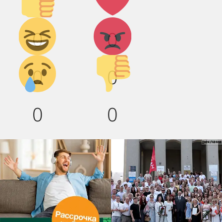
Дикий
Агрессия!
0
0
смех!
Грусть :(
Палец
0
0
вниз!
0
0