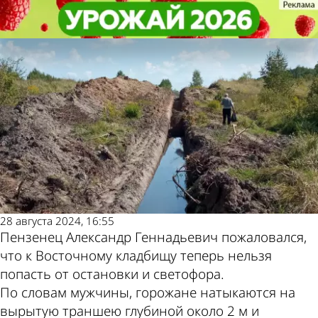
Общество
Общество
В Пензе перекрыли путь на
В Пензе перекрыли путь на
Другие новости
Погода и курсы
Восточное кладбище
Восточное кладбище
по теме
валют в Пензе
28 августа 2024, 16:55
Пензенец Александр Геннадьевич пожаловался,
что к Восточному кладбищу теперь нельзя
попасть от остановки и светофора.
По словам мужчины, горожане натыкаются на
вырытую траншею глубиной около 2 м и