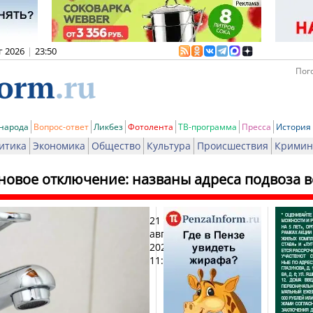
г 2026
|
23:50
Пого
 народа
Вопрос-ответ
Ликбез
Фотолента
ТВ-программа
Пресса
История
итика
Экономика
Общество
Культура
Происшествия
Кримин
новое отключение: названы адреса подвоза в
21
Печ
августа
2024,
11:53