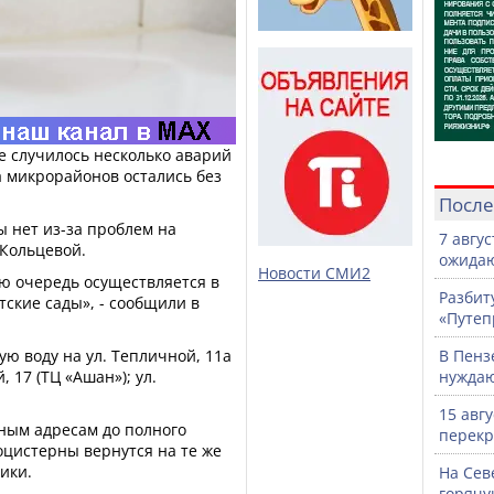
нзе случилось несколько аварий
а микрорайонов остались без
После
ы нет из-за проблем на
7 авгу
 Кольцевой.
ожидаю
Новости СМИ2
ю очередь осуществляется в
Разбит
ские сады», - сообщили в
«Путеп
ую воду на ул. Тепличной, 11а
В Пенз
 17 (ТЦ «Ашан»); ул.
нужда
15 авг
ным адресам до полного
перекр
оцистерны вернутся на те же
ики.
На Сев
горячу