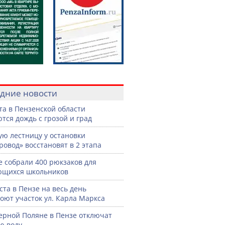
дние новости
ста в Пензенской области
тся дождь с грозой и град
ую лестницу у остановки
ровод» восстановят в 2 этапа
е собрали 400 рюкзаков для
ющихся школьников
уста в Пензе на весь день
оют участок ул. Карла Маркса
ерной Поляне в Пензе отключат
ю воду