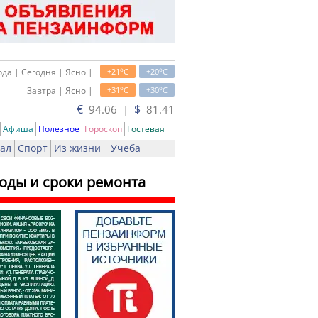
o
o
да | Сегодня | Ясно |
+21
C
+20
C
o
o
Завтра | Ясно |
+31
C
+30
C
€
$
94.06 |
81.41
Афиша
Полезное
Гороскоп
Гостевая
ал
Спорт
Из жизни
Учеба
оды и сроки ремонта
ать