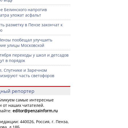
ре Белинского напротив
атра уложат асфальт
ть разметку в Пензе закончат к
рю
Пензы пообещал улучшить
ние улицы Московской
нтября переходы у школ и детсадов
ут в порядок
е, Спутнике и Заречном
изируют часть светофоров
ный репортер
ликуем самые интересные
и от наших читателей.
лайте:
editor
@penzainform.ru
едакции: 440026, Россия, г. Пенза,
ова, д.18Б.