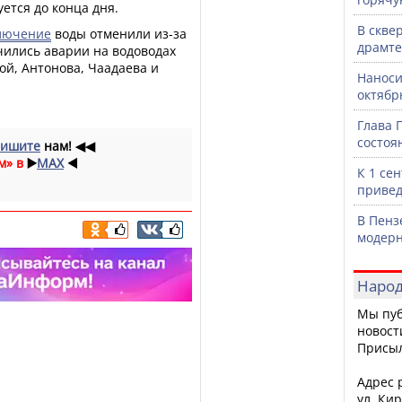
ется до конца дня.
В скве
лючение
воды отменили из-за
драмте
чились аварии на водоводах
ой, Антонова, Чаадаева и
Наноси
октяб
Глава 
состоя
ишите
нам!
◀◀
м» в
▶️
MAX
◀️
К 1 се
привед
В Пенз
модерн
Народ
Мы пуб
новост
Присы
Адрес р
ул. Кир