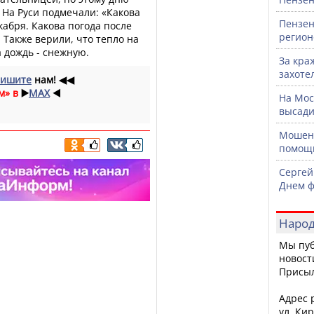
. На Руси подмечали: «Какова
Пензен
кабря. Какова погода после
регион
. Также верили, что тепло на
 дождь - снежную.
За кра
захоте
ишите
нам!
◀◀
м» в
▶️
MAX
◀️
На Мос
высади
Мошенн
помощ
Сергей
Днем ф
Народ
Мы пуб
новост
Присы
Адрес р
ул. Кир