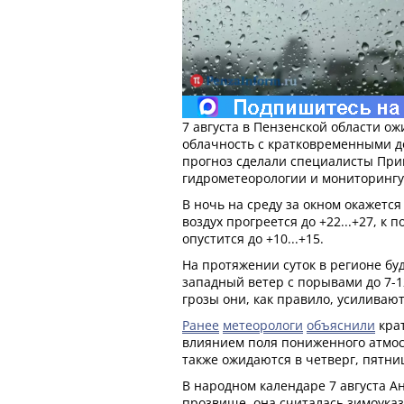
7 августа в Пензенской области о
облачность с кратковременными д
прогноз сделали специалисты При
гидрометеорологии и мониторинг
В ночь на среду за окном окажется 
воздух прогреется до +22...+27, к
опустится до +10...+15.
На протяжении суток в регионе бу
западный ветер с порывами до 7-1
грозы они, как правило, усиливают
Ранее
метеорологи
объяснили
кра
влиянием поля пониженного атмос
также ожидаются в четверг, пятни
В народном календаре 7 августа А
прозвище, она считалась зимоуказ