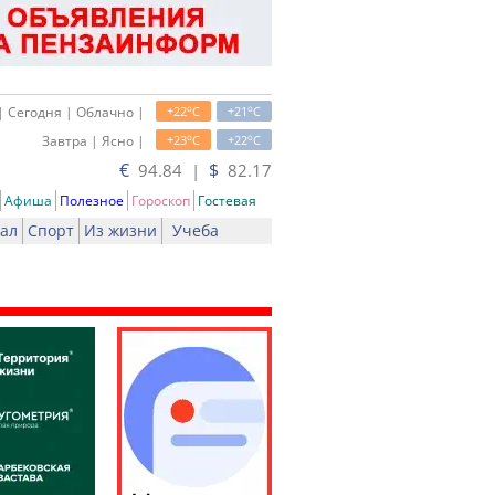
o
o
| Сегодня | Облачно |
+22
C
+21
C
o
o
Завтра | Ясно |
+23
C
+22
C
€
$
94.84 |
82.17
Афиша
Полезное
Гороскоп
Гостевая
ал
Спорт
Из жизни
Учеба
ать