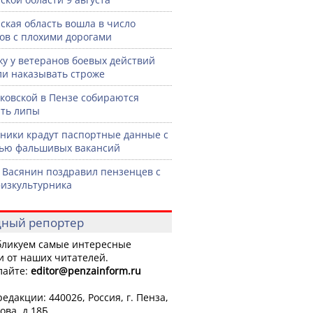
ская область вошла в число
ов с плохими дорогами
жу у ветеранов боевых действий
ли наказывать строже
ковской в Пензе собираются
ть липы
ики крадут паспортные данные с
ью фальшивых вакансий
 Васянин поздравил пензенцев с
изкультурника
ный репортер
ликуем самые интересные
и от наших читателей.
лайте:
editor
@penzainform.ru
едакции: 440026, Россия, г. Пенза,
ова, д.18Б.