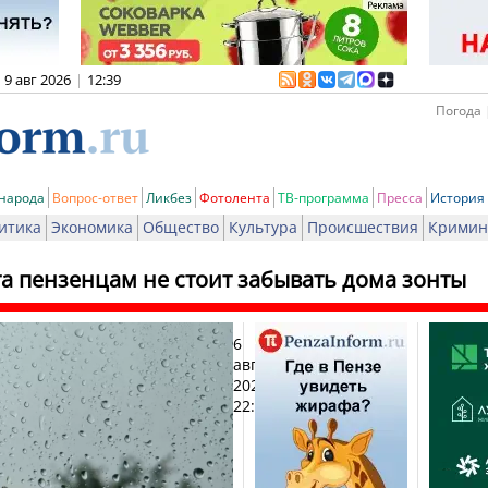
9 авг 2026
|
12:39
Погода 
 народа
Вопрос-ответ
Ликбез
Фотолента
ТВ-программа
Пресса
История
итика
Экономика
Общество
Культура
Происшествия
Кримин
та пензенцам не стоит забывать дома зонты
6
Печ
августа
2024,
22:00