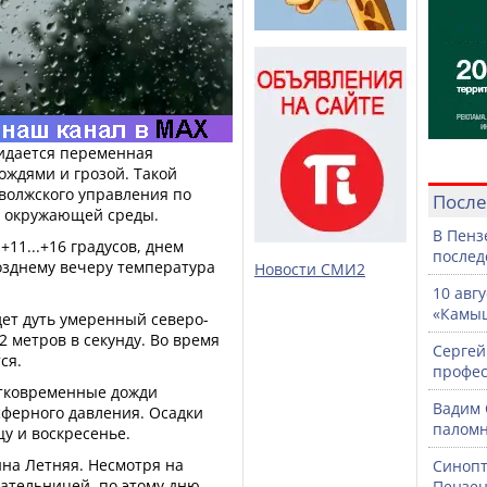
жидается переменная
ождями и грозой. Такой
волжского управления по
После
у окружающей среды.
В Пенз
+11...+16 градусов, днем
послед
 позднему вечеру температура
Новости СМИ2
10 авг
«Камыш
дет дуть умеренный северо-
2 метров в секунду. Во время
Сергей
ся.
профе
тковременные дожди
Вадим 
ферного давления. Осадки
паломн
цу и воскресенье.
нна Летняя. Несмотря на
Синопт
ательницей, по этому дню
Пензен