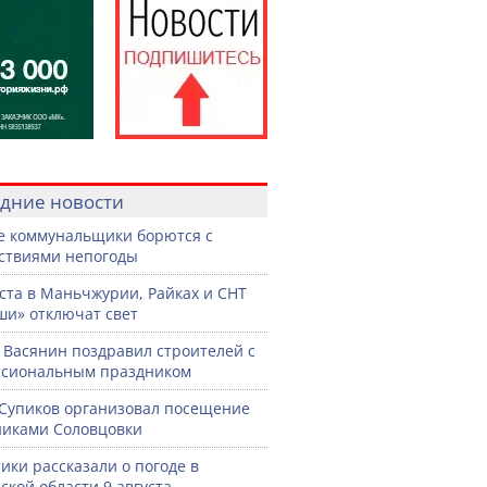
дние новости
е коммунальщики борются с
ствиями непогоды
уста в Маньчжурии, Райках и СНТ
и» отключат свет
 Васянин поздравил строителей с
ссиональным праздником
Супиков организовал посещение
иками Соловцовки
ики рассказали о погоде в
ской области 9 августа