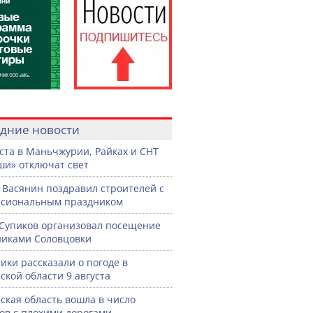
дние новости
уста в Маньчжурии, Райках и СНТ
и» отключат свет
 Васянин поздравил строителей с
ссиональным праздником
Супиков организовал посещение
иками Соловцовки
ики рассказали о погоде в
ской области 9 августа
ская область вошла в число
ов с плохими дорогами