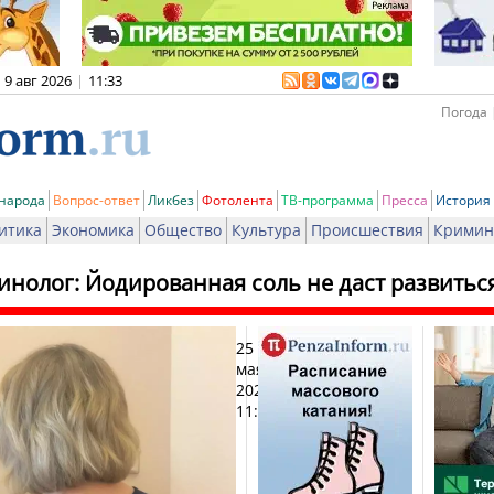
9 авг 2026
|
11:33
Погода 
 народа
Вопрос-ответ
Ликбез
Фотолента
ТВ-программа
Пресса
История
итика
Экономика
Общество
Культура
Происшествия
Кримин
инолог: Йодированная соль не даст развитьс
25
Печат
мая
2024,
11:23