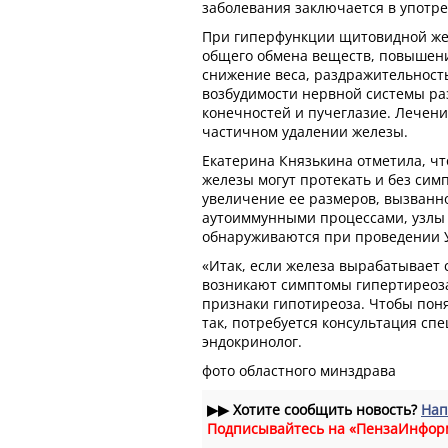
заболевания заключается в употр
При гиперфункции щитовидной же
общего обмена веществ, повышени
снижение веса, раздражительност
возбудимости нервной системы р
конечностей и пучеглазие. Лечени
частичном удалении железы.
Екатерина Князькина отметила, ч
железы могут протекать и без сим
увеличение ее размеров, вызванн
аутоиммунными процессами, узлы 
обнаруживаются при проведении 
«Итак, если железа вырабатывает 
возникают симптомы гипертиреоза
признаки гипотиреоза. Чтобы понят
так, потребуется консультация сп
эндокринолог.
фото областного минздрава
▶▶
Хотите сообщить новость?
Нап
Подписывайтесь на «ПензаИнфор