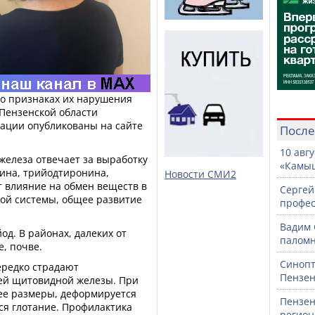
о признаках их нарушения
 Пензенской области
дации опубликованы на сайте
После
10 авг
железа отвечает за выработку
«Камыш
сина, трийодтиронина,
Новости СМИ2
 влияние на обмен веществ в
Сергей
ной системы, общее развитие
профе
Вадим 
од. В районах, далеких от
паломн
е, почве.
Синопт
ередко страдают
Пензен
ей щитовидной железы. При
ее размеры, деформируется
Пензен
тся глотание. Профилактика
регион