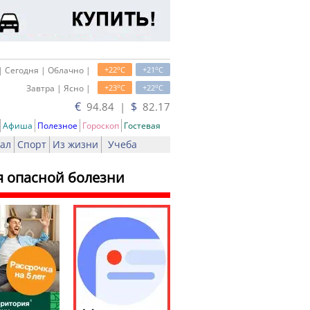
o
o
| Сегодня | Облачно |
+22
C
+21
C
o
o
Завтра | Ясно |
+23
C
+22
C
€
$
94.84 |
82.17
Афиша
Полезное
Гороскоп
Гостевая
ал
Спорт
Из жизни
Учеба
я опасной болезни
ь