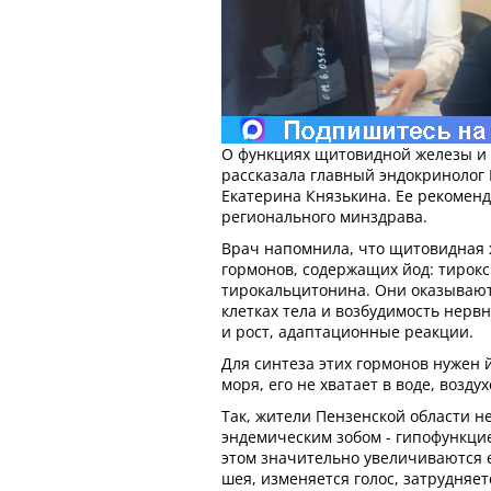
О функциях щитовидной железы и 
рассказала главный эндокринолог
Екатерина Князькина. Ее рекомен
регионального минздрава.
Врач напомнила, что щитовидная 
гормонов, содержащих йод: тирок
тирокальцитонина. Они оказывают
клетках тела и возбудимость нерв
и рост, адаптационные реакции.
Для синтеза этих гормонов нужен й
моря, его не хватает в воде, воздух
Так, жители Пензенской области н
эндемическим зобом - гипофункци
этом значительно увеличиваются 
шея, изменяется голос, затрудняе