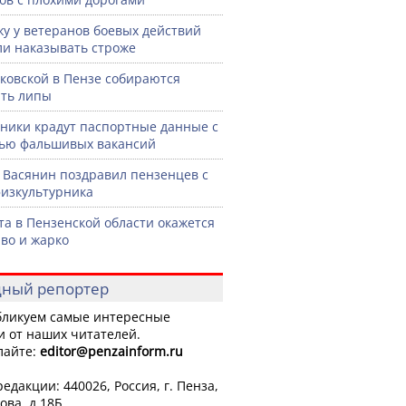
жу у ветеранов боевых действий
ли наказывать строже
ковской в Пензе собираются
ть липы
ики крадут паспортные данные с
ью фальшивых вакансий
 Васянин поздравил пензенцев с
изкультурника
ста в Пензенской области окажется
во и жарко
ный репортер
ликуем самые интересные
и от наших читателей.
лайте:
editor
@penzainform.ru
едакции: 440026, Россия, г. Пенза,
ова, д.18Б.