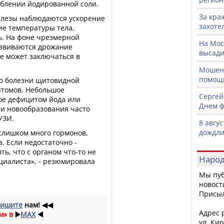
еблении йодированной соли.
За кра
лезы наблюдаются ускорение
захоте
е температуры тела,
ь. На фоне чрезмерной
На Мос
азвиваются дрожание
высади
е может заключаться в
Мошенн
помощ
то болезни щитовидной
птомов. Небольшое
Сергей
ое дефицитом йода или
Днем ф
и новообразования часто
УЗИ.
8 авгу
дождли
слишком много гормонов,
. Если недостаточно -
ь, что с органом что-то не
Народ
ециалиста», - резюмировала
Мы пуб
новост
Присы
ишите
нам!
◀◀
Адрес р
м» в
▶️
MAX
◀️
ул. Кир