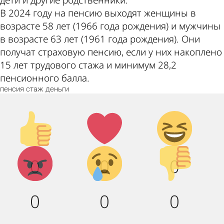
дети и другие родственники.
В 2024 году на пенсию выходят женщины в
возрасте 58 лет (1966 года рождения) и мужчины
в возрасте 63 лет (1961 года рождения). Они
получат страховую пенсию, если у них накоплено
15 лет трудового стажа и минимум 28,2
пенсионного балла.
пенсия
стаж
деньги
Палец
Лайк!
Дикий
вверх!
смех!
Агрессия!
Грусть :
Палец
0
0
0
(
вниз!
0
0
0