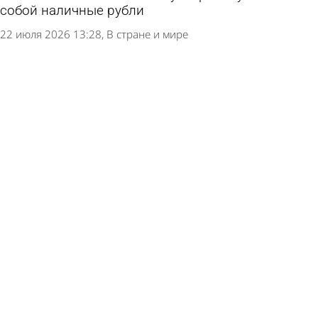
собой наличные рубли
22 июля 2026 13:28
В стране и мире
Россиянам дали совет по поводу сбережений
16 июля 2026 11:34
В стране и мире
Жительница Бессоновки добилась назначения
пенсии на год раньше
6 июля 2026 18:15
Из жизни
Опубликован график перечисления пенсий и
пособий в июле
30 июня 2026 10:48
Общество