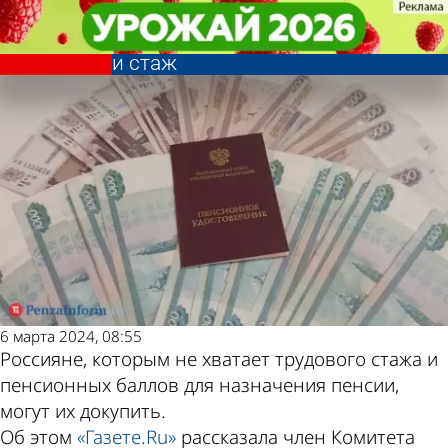
Общество
Общество
Пензенцы могут докупить
Пензенцы могут докупить
Другие новости по
Погода и курсы
недостающие пенсионные баллы
недостающие пенсионные баллы
и стаж
и стаж
теме
валют в Пензе
6 марта 2024, 08:55
Россияне, которым не хватает трудового стажа и
пенсионных баллов для назначения пенсии,
могут их докупить.
Об этом
«Газете.Ru»
рассказала член Комитета