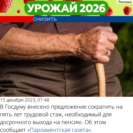
Общество
Общество
Трудовой стаж для досрочного
Трудовой стаж для досрочного
Другие новости по
Погода и курсы
выхода на пенсию предлагают
выхода на пенсию предлагают
снизить
снизить
теме
валют в Пензе
15 декабря 2023, 07:48
В Госдуму внесено предложение сократить на
пять лет трудовой стаж, необходимый для
досрочного выхода на пенсию. Об этом
сообщает
«Парламентская газета»
.