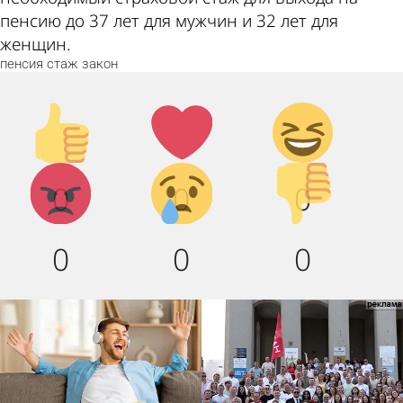
пенсию до 37 лет для мужчин и 32 лет для
женщин.
пенсия
стаж
закон
Палец
Лайк!
Дикий
вверх!
смех!
Агрессия!
Грусть
Палец
0
0
0
:(
вниз!
0
0
0