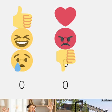
Палец
Лайк!
вверх!
Дикий
Агрессия!
0
0
смех!
Грусть :(
Палец
0
0
вниз!
0
0