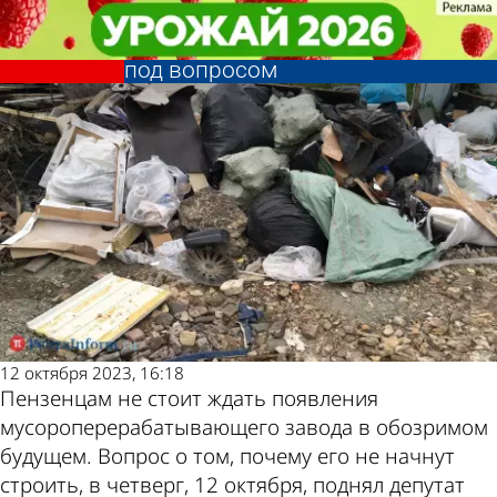
Общество
Общество
Строительство завода по
Строительство завода по
переработке мусора оказалось
переработке мусора оказалось
Другие новости
Погода и курсы
под вопросом
под вопросом
по теме
валют в Пензе
12 октября 2023, 16:18
Пензенцам не стоит ждать появления
мусороперерабатывающего завода в обозримом
будущем. Вопрос о том, почему его не начнут
строить, в четверг, 12 октября, поднял депутат