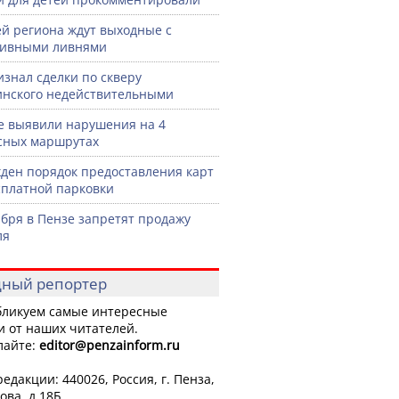
й региона ждут выходные с
сивными ливнями
изнал сделки по скверу
нского недействительными
е выявили нарушения на 4
сных маршрутах
ден порядок предоставления карт
сплатной парковки
ября в Пензе запретят продажу
ля
ный репортер
ликуем самые интересные
и от наших читателей.
лайте:
editor
@penzainform.ru
едакции: 440026, Россия, г. Пенза,
ова, д.18Б.