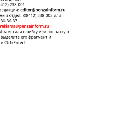
8412) 238-001
 редакции:
editor
@penzainform.ru
ный отдел: 8(8412) 238-003 или
 30-36-37
reklama@penzainform.ru
Ы заметили ошибку или опечатку в
, выделите его фрагмент и
е Ctrl+Enter!