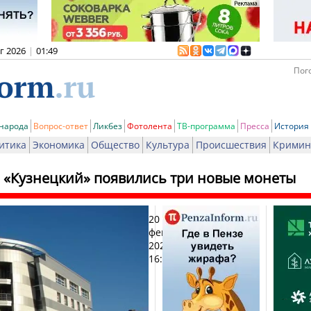
вг 2026
|
01:49
Пого
 народа
Вопрос-ответ
Ликбез
Фотолента
ТВ-программа
Пресса
История
итика
Экономика
Общество
Культура
Происшествия
Кримин
е «Кузнецкий» появились три новые монеты
20
Печ
февраля
2023,
16:40