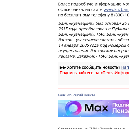
Более подробную информацию мож
офисе банка, на сайте
www.kuzbank
по бесплатному телефону 8 (800) 10
Банк «Кузнецкий» был основан 26 о
2015 года преобразован в Публич
Банк «Кузнецкий». ПАО Банк «Кузн
банков - участников системы обяз
14 января 2005 года под номером 
осуществление банковских операци
Реклама. Заказчик - ПАО Банк «Куз
▶▶
Хотите сообщить новость?
Нап
Подписывайтесь на «ПензаИнфор
банк
кузнецкий
монета
Сетевое издание СМИ «ПензаИнформ»