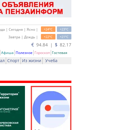
o
o
да | Сегодня | Ясно |
+24
C
+23
C
o
o
Завтра | Дождь |
+22
C
+21
C
€
$
94.84 |
82.17
Афиша
Полезное
Гороскоп
Гостевая
ал
Спорт
Из жизни
Учеба
ать