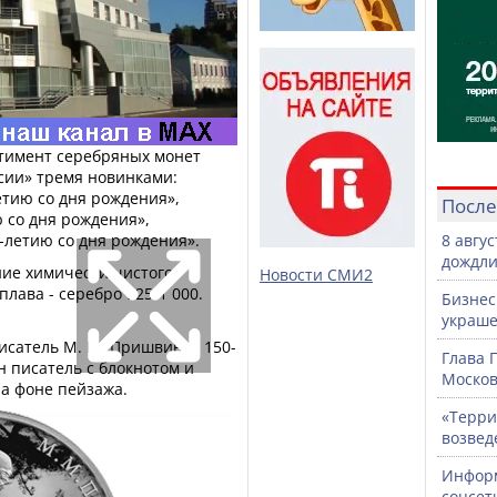
тимент серебряных монет
сии» тремя новинками:
етию со дня рождения»,
После
ю со дня рождения»,
0-летию со дня рождения».
8 авгу
дождли
ние химически чистого
Новости СМИ2
сплава - серебро 925/1 000.
Бизнес
украше
сатель М. М. Пришвин, к 150-
Глава 
 писатель с блокнотом и
Москов
а фоне пейзажа.
«Терри
возвед
Информ
соцсет