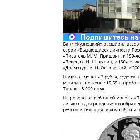
Банк «Кузнецкий» расширил ассор
серии «Выдающиеся личности Рос
«Писатель М. М. Пришвин, к 150-л
«Певец Ф. И. Шаляпин, к 150-лети
«Драматург А. Н. Островский, к 20
Номинал монет - 2 рубля, содержа
металла - не менее 15,55 г, проба 
Тираж – 3 000 штук.
На реверсе серебряной монеты «Пи
летию со дня рождения» изображен
ручкой и сидящей рядом собакой н