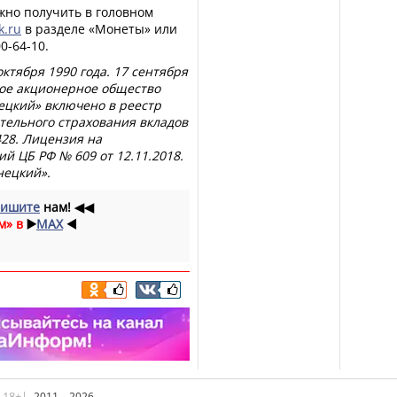
но получить в головном
.ru
в разделе «Монеты» или
0-64-10.
ктября 1990 года. 17 сентября
ное акционерное общество
ецкий» включено в реестр
ательного страхования вкладов
428. Лицензия на
й ЦБ РФ № 609 от 12.11.2018.
нецкий».
ишите
нам!
◀◀
м» в
▶️
MAX
◀️
|18+|
2011—2026