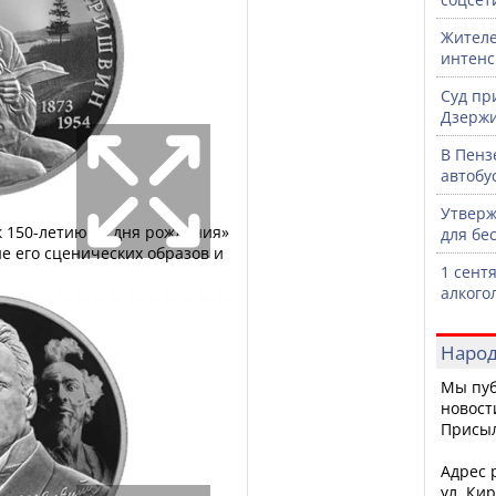
Жителе
интен
Суд пр
Дзержи
В Пенз
автобу
Утверж
к 150-летию со дня рождения»
для бе
е его сценических образов и
1 сент
алкого
Народ
Мы пуб
новост
Присы
Адрес р
ул. Кир