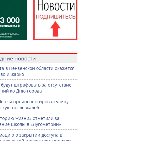
дние новости
ста в Пензенской области окажется
во и жарко
 будут штрафовать за отсутствие
ний ко Дню города
Пензы проинспектировал улицу
скую после жалоб
торию жизни» отметили за
ение школы в «Лугометрии»
ацию о закрытии доступа в
и для детей прокомментировали