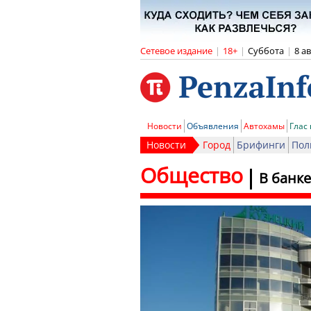
Сетевое издание
|
18+
|
Суббота
|
8 а
Новости
Объявления
Автохамы
Глас
Новости
Город
Брифинги
Пол
Общество
В банк