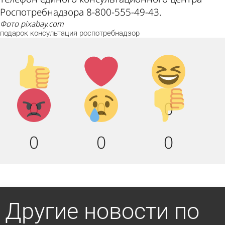
Роспотребнадзора 8-800-555-49-43.
фото pixabay.com
подарок
консультация
роспотребнадзор
Палец
Лайк!
Дикий
вверх!
смех!
Агрессия!
Грусть
Палец
0
0
0
:(
вниз!
0
0
0