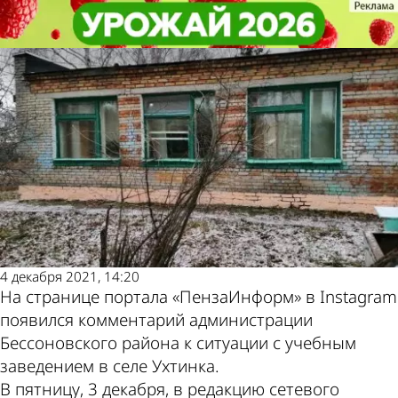
Общество
Общество
Стало известно о перспективах
Стало известно о перспективах
ремонта школы в Ухтинке
ремонта школы в Ухтинке
Другие
Погода и
новости по
курсы валют в
теме
Пензе
4 декабря 2021, 14:20
На странице портала «ПензаИнформ» в Instagram
появился комментарий администрации
Бессоновского района к ситуации с учебным
заведением в селе Ухтинка.
В пятницу, 3 декабря, в редакцию сетевого