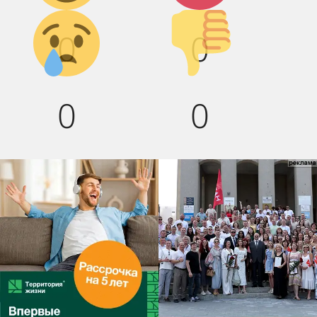
Грусть :(
Палец
0
0
вниз!
0
0