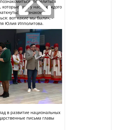
 познакомиться, поделиться
которые есть у нас, у каждого
 наткнуться на знакомые
ся: вот какие мы были», -
ля Юлия Ипполитова.
лад в развитие национальных
одарственные письма главы