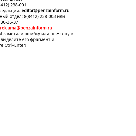
8412) 238-001
 редакции:
editor
@penzainform.ru
ный отдел: 8(8412) 238-003 или
 30-36-37
reklama@penzainform.ru
Ы заметили ошибку или опечатку в
, выделите его фрагмент и
е Ctrl+Enter!