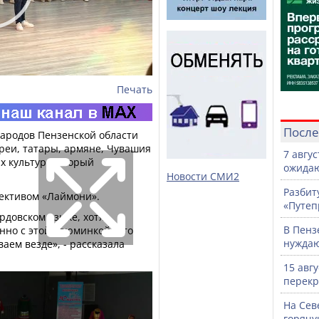
Печать
После
народов Пензенской области
вреи, татары, армяне, Чувашия
7 авгу
х культур, который
ожидаю
Новости СМИ2
Разбит
лективом «Лаймони».
«Путеп
рдовском языке, хотя
В Пенз
нно с этой изюминкой, что
нужда
аем везде», - рассказала
15 авг
перекр
На Сев
горячу