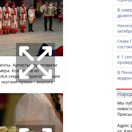
В скве
драмте
Наноси
октяб
Глава 
состоя
К 1 се
привед
денты. Артисты подготовили
мера. Коллектив из
В Пенз
лся секретом приготовления
модерн
«катлин пряка» - аналога
Народ
Мы пуб
новост
Присы
Адрес р
ул. Кир