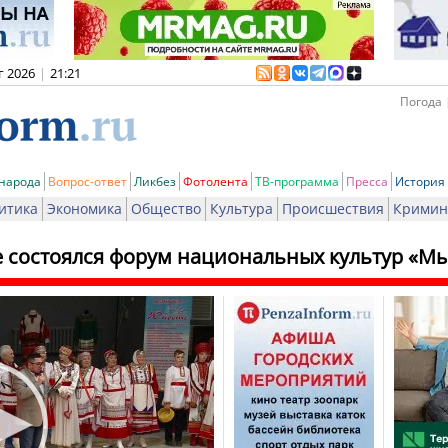
г 2026
|
21:21
Погода 
 народа
Вопрос-ответ
Ликбез
Фотолента
ТВ-программа
Пресса
История
итика
Экономика
Общество
Культура
Происшествия
Кримин
е состоялся форум национальных культур «Мы