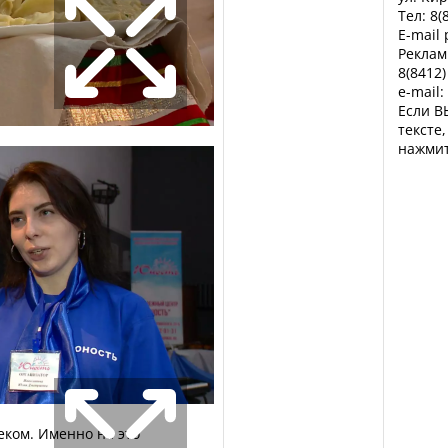
Тел: 8(
E-mail
Реклам
8(8412)
e-mail:
Если В
тексте
нажмит
еком. Именно на это