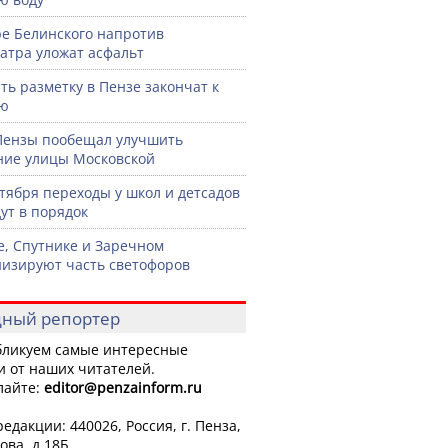
ре Белинского напротив
атра уложат асфальт
ть разметку в Пензе закончат к
рю
Пензы пообещал улучшить
ние улицы Московской
нтября переходы у школ и детсадов
ут в порядок
е, Спутнике и Заречном
изируют часть светофоров
ный репортер
ликуем самые интересные
и от наших читателей.
лайте:
editor
@penzainform.ru
едакции: 440026, Россия, г. Пенза,
ова, д.18Б.