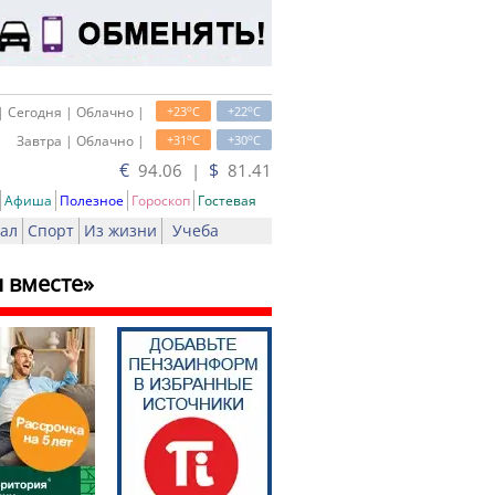
o
o
| Сегодня | Облачно |
+23
C
+22
C
o
o
Завтра | Облачно |
+31
C
+30
C
€
$
94.06 |
81.41
Афиша
Полезное
Гороскоп
Гостевая
ал
Спорт
Из жизни
Учеба
 вместе»