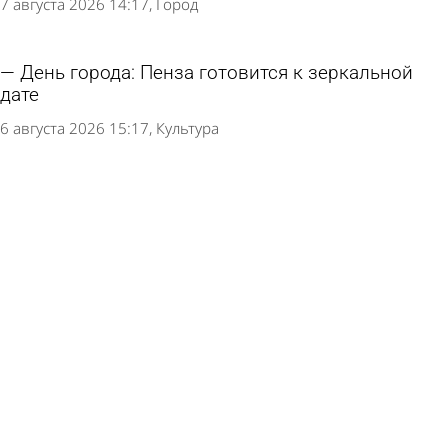
7 августа 2026 14:17
Город
День города: Пенза готовится к зеркальной
дате
6 августа 2026 15:17
Культура
Стала известна программа фестиваля
«Абашевские узоры»
19 июля 2026 14:33
Культура
В сквере Давыдова пройдет фестиваль
«Сказка - улицам города»
11 июля 2026 10:19
Культура
19 июля в Неверкинском районе отметят