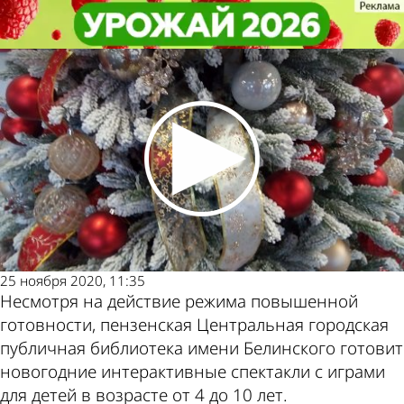
Общество
Общество
В пензенской библиотеке для
В пензенской библиотеке для
Другие новости по
Погода и курсы
детей готовят камерные елки
детей готовят камерные елки
теме
валют в Пензе
25 ноября 2020, 11:35
Несмотря на действие режима повышенной
готовности, пензенская Центральная городская
публичная библиотека имени Белинского готовит
новогодние интерактивные спектакли с играми
для детей в возрасте от 4 до 10 лет.