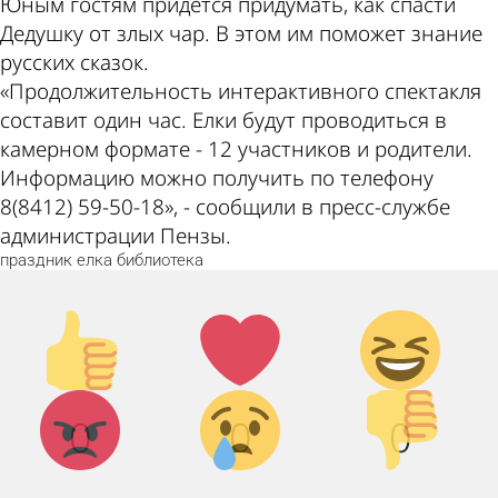
Юным гостям придется придумать, как спасти
Дедушку от злых чар. В этом им поможет знание
русских сказок.
«Продолжительность интерактивного спектакля
составит один час. Елки будут проводиться в
камерном формате - 12 участников и родители.
Информацию можно получить по телефону
8(8412) 59-50-18», - сообщили в пресс-службе
администрации Пензы.
праздник
елка
библиотека
Палец
Лайк!
Дикий
вверх!
смех!
Агрессия!
Грусть :
Палец
0
0
0
(
вниз!