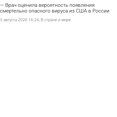
Врач оценила вероятность появления
смертельно опасного вируса из США в России
3 августа 2026 16:24
В стране и мире
В иссинском селе спустя 4 года удалось
закрыть вакансию фельдшера
3 августа 2026 12:13
Общество
Руководитель российской клиники пропал
после лечения клизмой детей с аутизмом
2 августа 2026 16:22
В стране и мире
Названы 7 симптомов, которые говорят о
проблемах с печенью
1 августа 2026 14:46
Общество