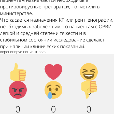
пациентам назначаются необходимые
противовирусные препараты», - отметили в
министерстве.
Что касается назначения КТ или рентгенографии,
необходимых заболевшим, то пациентам с ОРВИ
легкой и средней степени тяжести и в
стабильном состоянии исследование сделают
при наличии клинических показаний.
коронавирус
пациент
врач
Палец
Лайк!
Дикий
вверх!
смех!
Агрессия!
Грусть :
Палец
0
0
0
(
вниз!
0
0
0