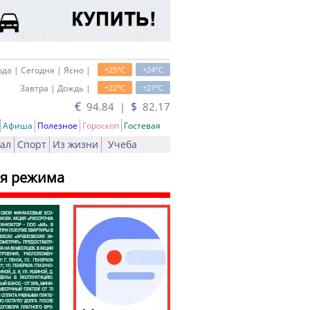
o
o
да | Сегодня | Ясно |
+25
C
+24
C
o
o
Завтра | Дождь |
+22
C
+21
C
€
$
94.84 |
82.17
Афиша
Полезное
Гороскоп
Гостевая
ал
Спорт
Из жизни
Учеба
ия режима