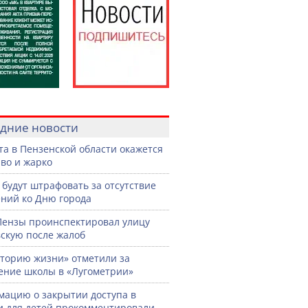
дние новости
ста в Пензенской области окажется
во и жарко
 будут штрафовать за отсутствие
ний ко Дню города
Пензы проинспектировал улицу
скую после жалоб
торию жизни» отметили за
ение школы в «Лугометрии»
ацию о закрытии доступа в
и для детей прокомментировали