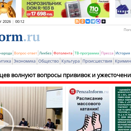
вг 2026
|
00:12
Пого
 народа
Вопрос-ответ
Ликбез
Фотолента
ТВ-программа
Пресса
История
итика
Экономика
Общество
Культура
Происшествия
Кримин
цев волнуют вопросы прививок и ужесточен