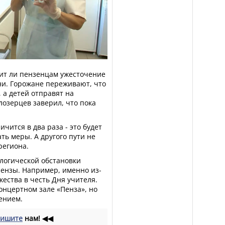
зит ли пензенцам ужесточение
и. Горожане переживают, что
 а детей отправят на
озерцев заверил, что пока
ичится в два раза - это будет
ть меры. А другого пути не
региона.
логической обстановки
Пензы. Например, именно из-
ества в честь Дня учителя.
онцертном зале «Пенза», но
ением.
ишите
нам!
◀◀