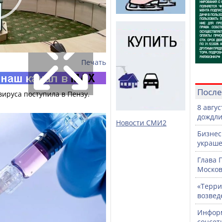
Печать
После
ируса поступила в Пензу.
8 авгу
дождли
Новости СМИ2
Бизнес
украше
Глава 
Москов
«Терри
возвед
Информ
соцсет