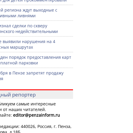
й региона ждут выходные с
сивными ливнями
изнал сделки по скверу
нского недействительными
е выявили нарушения на 4
сных маршрутах
ден порядок предоставления карт
сплатной парковки
ября в Пензе запретят продажу
ля
ный репортер
ликуем самые интересные
и от наших читателей.
лайте:
editor
@penzainform.ru
едакции: 440026, Россия, г. Пенза,
ова, д.18Б.