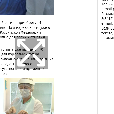
Тел: 8(
E-mail
Реклам
8(8412)
й сети, я приобрету. И
e-mail:
ам. Но я надеюсь, что уже в
Если В
Российской Федерации
тексте
упно для всех», - отметил
нажмит
 гриппа уже пришла - 70
 для взрослых ждут на
ививочной кампании - один из
и задать на пресс-
исутствовали и временно
ров.