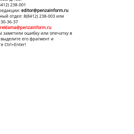
8412) 238-001
 редакции:
editor
@penzainform.ru
ный отдел: 8(8412) 238-003 или
 30-36-37
reklama@penzainform.ru
Ы заметили ошибку или опечатку в
, выделите его фрагмент и
е Ctrl+Enter!