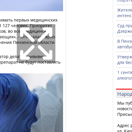
Жителе
интен
нимать первых медицинских
 127 человек. Приоритет -
Суд пр
ов, во всех медицинских
Дзержи
ающих», - отчиталась врио
В Пенз
нения Пензенской области
автобу
тор делать прививку от
Утверж
препарат не будут поставлять
для бе
1 сент
алкого
Народ
Мы пуб
новост
Присы
Адрес р
ул. Кир