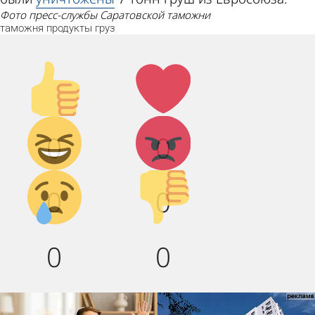
Фото пресс-службы Саратовской таможни
таможня
продукты
груз
Палец
Лайк!
вверх!
Дикий
Агрессия!
0
0
смех!
Грусть :(
Палец
0
0
вниз!
0
0