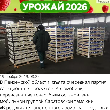
Общество
Общество
В Пензенской области вновь
В Пензенской области вновь
Другие новости
Погода и курсы
изъяли груши из Евросоюза
изъяли груши из Евросоюза
по теме
валют в Пензе
19 ноября 2019, 08:25
В Пензенской области изъята очередная партия
санкционных продуктов. Автомобили,
перевозившие товар, были остановлены
мобильной группой Саратовской таможни.
«В результате таможенного досмотра в грузовых