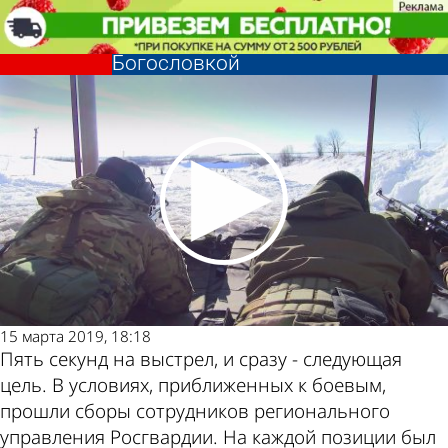
Общество
Сотрудники Росгвардии провели
три дня на сборах под
Богословкой
Общество
Сотрудники Росгвардии провели
три дня на сборах под
Другие
Погода и
Богословкой
новости по
курсы валют в
теме
Пензе
15 марта 2019, 18:18
Пять секунд на выстрел, и сразу - следующая
цель. В условиях, приближенных к боевым,
прошли сборы сотрудников регионального
управления Росгвардии. На каждой позиции был