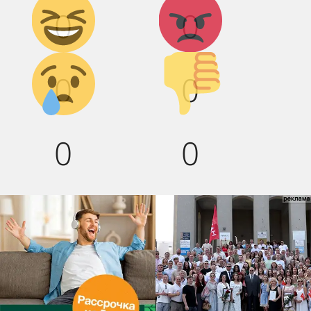
0
0
смех!
Грусть :(
Палец
0
0
вниз!
0
0