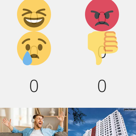
Дикий смех!
Агрессия!
0
0
Грусть :(
Палец вниз!
0
0
0
0