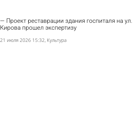
Проект реставрации здания госпиталя на ул.
Кирова прошел экспертизу
21 июля 2026 15:32
Культура
В Заречном на месте кинотеатра «Россия»
строят современный МФЦ
30 июня 2026 17:45
Общество
В российских вузах захотели ввести новые
обязательные предметы
30 июня 2026 12:41
В стране и мире