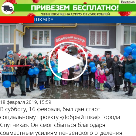
Общество
В Городе Спутнике стартовал
социальный проект «Добрый
шкаф»
Общество
В Городе Спутнике стартовал
социальный проект «Добрый
Другие
Погода и
шкаф»
новости по
курсы
теме
валют в
18 февраля 2019, 15:59
В субботу, 16 февраля, был дан старт
Пензе
социальному проекту «Добрый шкаф Города
Спутника». Он смог сбыться благодаря
совместным усилиям пензенского отделения