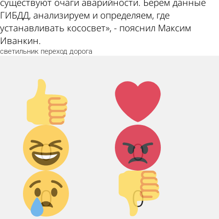
существуют очаги аварийности. Берем данные
ГИБДД, анализируем и определяем, где
устанавливать кососвет», - пояснил Максим
Иванкин.
светильник
переход
дорога
Палец
Лайк!
вверх!
Дикий
Агрессия!
0
0
смех!
Грусть :(
Палец
0
0
вниз!