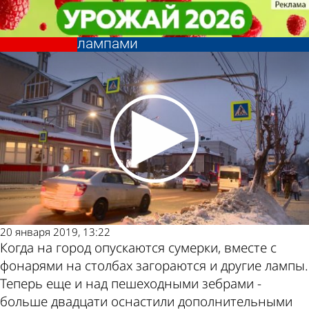
Общество
Общество
В Пензе больше 20 переходов
В Пензе больше 20 переходов
оснастили дополнительными
оснастили дополнительными
Другие
Погода и
лампами
лампами
новости по
курсы валют в
теме
Пензе
20 января 2019, 13:22
Когда на город опускаются сумерки, вместе с
фонарями на столбах загораются и другие лампы.
Теперь еще и над пешеходными зебрами -
больше двадцати оснастили дополнительными