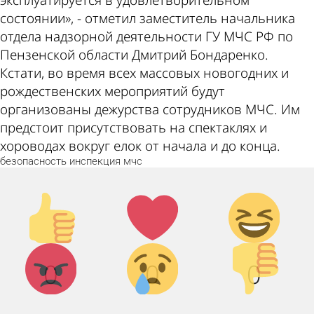
состоянии», - отметил заместитель начальника
отдела надзорной деятельности ГУ МЧС РФ по
Пензенской области Дмитрий Бондаренко.
Кстати, во время всех массовых новогодних и
рождественских мероприятий будут
организованы дежурства сотрудников МЧС. Им
предстоит присутствовать на спектаклях и
хороводах вокруг елок от начала и до конца.
безопасность
инспекция
мчс
Палец
Лайк!
Дикий
вверх!
смех!
Агрессия!
Грусть :
Палец
0
0
0
(
вниз!