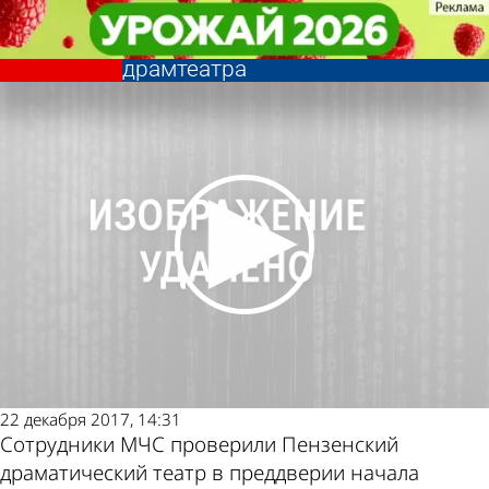
Общество
Общество
Сотрудники МЧС удостоверились
Сотрудники МЧС удостоверились
Другие новости по
Погода и курсы
в пожарной безопасности
в пожарной безопасности
драмтеатра
драмтеатра
теме
валют в Пензе
22 декабря 2017, 14:31
Сотрудники МЧС проверили Пензенский
драматический театр в преддверии начала