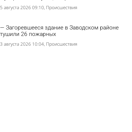
5 августа 2026 09:10
Происшествия
Загоревшееся здание в Заводском районе
тушили 26 пожарных
3 августа 2026 10:04
Происшествия
При пожаре на проспекте Победы в Пензе
пострадала женщина
1 августа 2026 08:50
Происшествия
Раскрыта польза частой перезагрузки
смартфона
31 июля 2026 13:12
В стране и мире