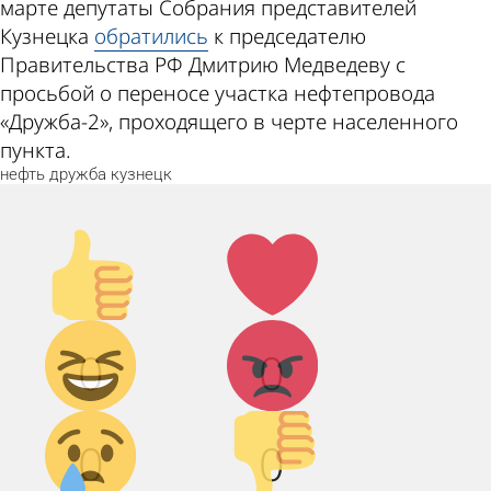
марте депутаты Собрания представителей
Кузнецка
обратились
к председателю
Правительства РФ Дмитрию Медведеву с
просьбой о переносе участка нефтепровода
«Дружба-2», проходящего в черте населенного
пункта.
нефть
дружба
кузнецк
Палец
Лайк!
вверх!
Дикий
Агрессия!
0
0
смех!
Грусть :(
Палец
0
0
вниз!