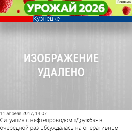
Общество
Общество
«Транснефть» разрабатывает
«Транснефть» разрабатывает
проект защитных сооружений в
проект защитных сооружений в
Другие новости
Погода и курсы
Кузнецке
Кузнецке
по теме
валют в Пензе
11 апреля 2017, 14:07
Ситуация с нефтепроводом «Дружба» в
очередной раз обсуждалась на оперативном