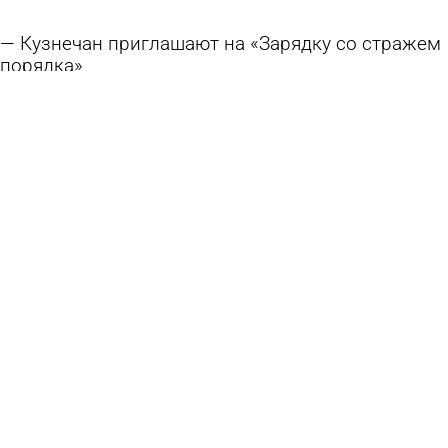
Кузнечан приглашают на «Зарядку со стражем
порядка»
3 августа 2026 16:53
Спорт
В Кузнецке женщина устроила дебош в
гостинице
31 июля 2026 10:37
Происшествия
История Пензы: Улица Каракозова стала
центром нефтяного бизнеса
30 июля 2026 07:29
История
В Кузнецке расширят местный филиал фонда