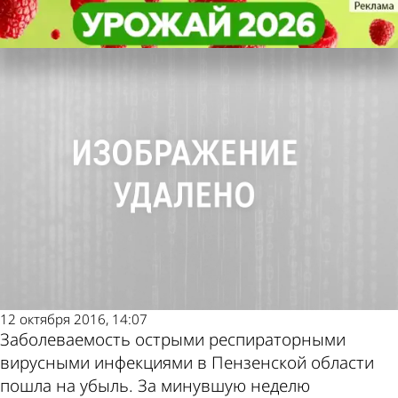
Общество
Общество
Жители Пензенской области
Жители Пензенской области
Другие новости по
Погода и курсы
стали меньше болеть ОРВИ
стали меньше болеть ОРВИ
теме
валют в Пензе
12 октября 2016, 14:07
Заболеваемость острыми респираторными
вирусными инфекциями в Пензенской области
пошла на убыль. За минувшую неделю