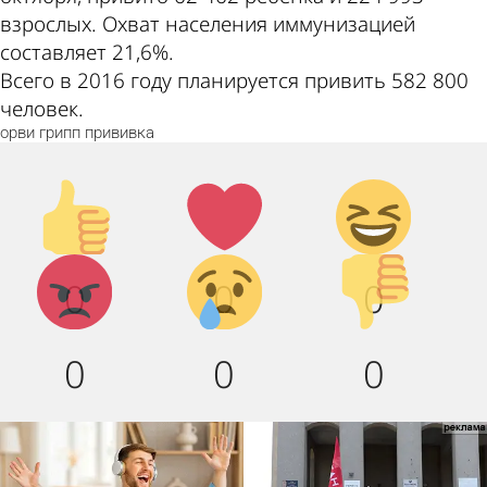
взрослых. Охват населения иммунизацией
составляет 21,6%.
Всего в 2016 году планируется привить 582 800
человек.
орви
грипп
прививка
Палец
Лайк!
Дикий
вверх!
смех!
Агрессия!
Грусть :
Палец
0
0
0
(
вниз!
0
0
0