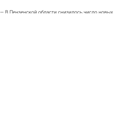
В Пензенской области снизилось число новых
случаев ОРВИ
21 апреля 2026 13:34
Общество
Перечислены различия симптомов при ОРВИ и
аллергии
15 апреля 2026 11:30
Общество
Число вновь выявленных случаев гриппа
выросло вдвое
14 апреля 2026 15:55
Общество
В Пензенской области за неделю выявили 37
заболевших гриппом