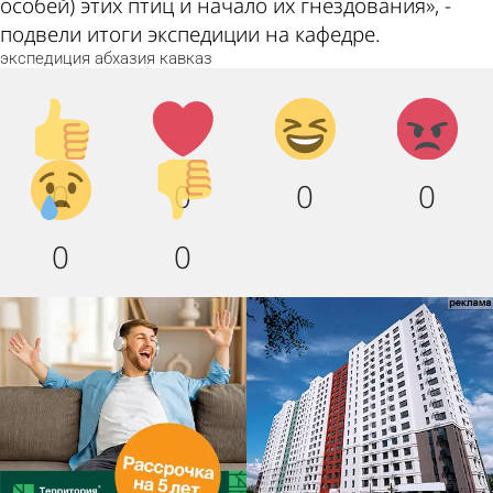
особей) этих птиц и начало их гнездования», -
подвели итоги экспедиции на кафедре.
экспедиция
абхазия
кавказ
Палец
Лайк!
Дикий
Агрессия!
вверх!
смех!
Грусть
Палец
0
0
0
0
:(
вниз!
0
0