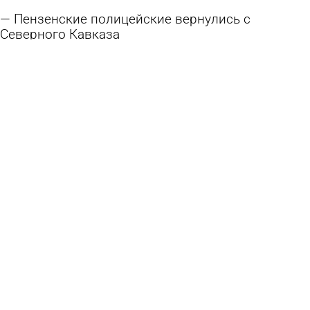
Пензенские полицейские вернулись с
Северного Кавказа
17 мая 2026 10:34
Общество
Пензенские полицейские отправились на
Северный Кавказ
12 мая 2026 10:37
Общество
Раскрыт простой способ, как выбрать сладкие
мандарины без косточек
25 ноября 2025 13:11
Полезное