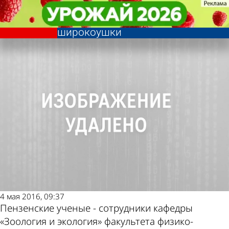
Общество
Общество
Пензенские ученые нашли на
Пензенские ученые нашли на
Другие новости по теме
Погода и курсы валют в
Кавказе колонию европейской
Кавказе колонию европейской
широкоушки
широкоушки
Пензе
4 мая 2016, 09:37
Пензенские ученые - сотрудники кафедры
«Зоология и экология» факультета физико-