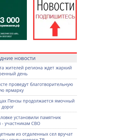
дние новости
ста жителей региона ждет жаркий
ренный день
сте проведут благотворительную
ую ярмарку
цах Пензы продолжается ямочный
 дорог
словке установили памятник
 - участникам СВО
етным из отдаленных сел вручат
кты спутникового ТВ