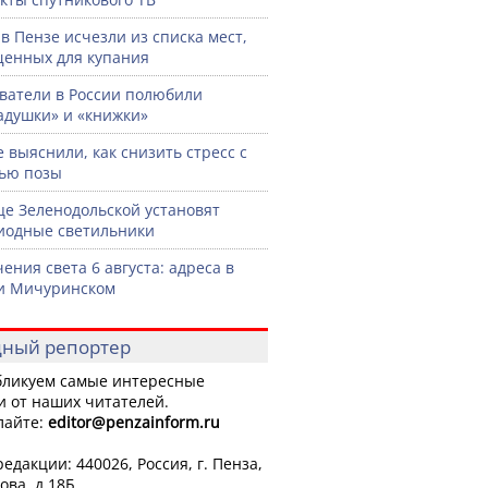
 в Пензе исчезли из списка мест,
енных для купания
ватели в России полюбили
адушки» и «книжки»
 выяснили, как снизить стресс с
ью позы
це Зеленодольской установят
иодные светильники
ения света 6 августа: адреса в
и Мичуринском
ный репортер
ликуем самые интересные
и от наших читателей.
лайте:
editor
@penzainform.ru
едакции: 440026, Россия, г. Пенза,
ова, д.18Б.