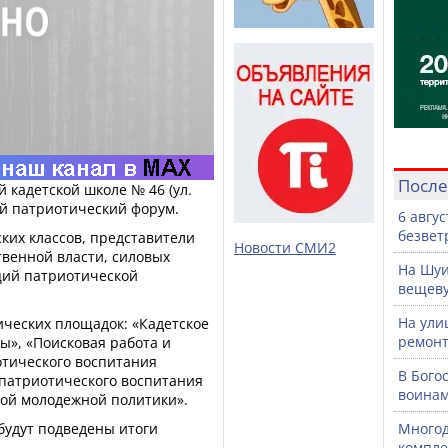
После
й кадетской школе № 46 (ул.
ной патриотический форум.
6 авгу
безвет
ских классов, представители
Новости СМИ2
твенной власти, силовых
На Шуи
ций патриотической
вещев
На ули
тических площадок: «Кадетское
ремонт
ы», «Поисковая работа и
отического воспитания
В Бого
патриотического воспитания
воинам
ной молодежной политики».
будут подведены итоги
Многод
компле