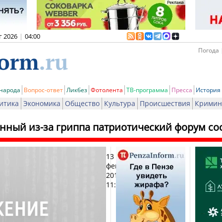
г 2026
|
04:00
Погода 
 народа
Вопрос-ответ
Ликбез
Фотолента
ТВ-программа
Пресса
История
итика
Экономика
Общество
Культура
Происшествия
Кримин
нный из-за гриппа патриотический форум сос
13
Печ
февраля
2016,
11:46