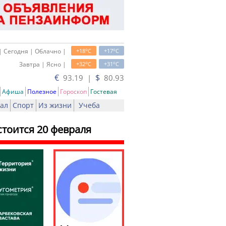
o
o
| Сегодня | Облачно |
+18
C
+17
C
o
o
Завтра | Ясно |
+32
C
+31
C
€
$
93.19 |
80.93
Афиша
Полезное
Гороскоп
Гостевая
ал
Спорт
Из жизни
Учеба
тоится 20 февраля
ать