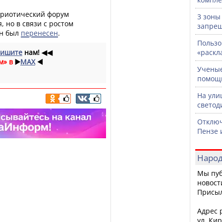
триотический форум
3 зоны
, но в связи с ростом
запрещ
он был
перенесен
.
Пользо
ишите
нам!
◀◀
«раскл
м» в
▶️
MAX
◀️
Ученые
помощ
На ули
светод
Отключ
Пензе 
Народ
Мы пуб
новост
Присы
Адрес р
ул. Кир