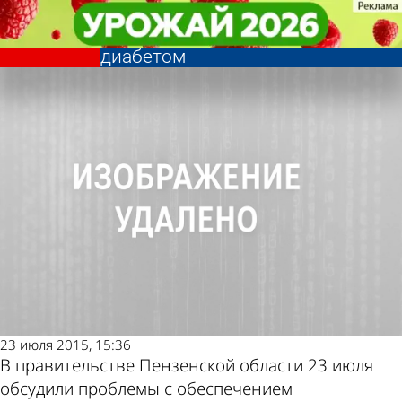
Общество
Общество
В правительстве обсудили
В правительстве обсудили
проблемы больных сахарным
проблемы больных сахарным
Другие новости
Погода и курсы
диабетом
диабетом
по теме
валют в Пензе
23 июля 2015, 15:36
В правительстве Пензенской области 23 июля
обсудили проблемы с обеспечением