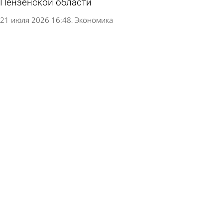
Пензенской области
21 июля 2026 16:48
Экономика
Россиянам дали совет по поводу сбережений
16 июля 2026 11:34
В стране и мире
Россияне признались во лжи близким по
поводу одной детали в отпуске
7 июля 2026 11:37
В стране и мире
Российским регионам дадут деньги на
создание футбольных полей
28 июня 2026 12:39
Общество