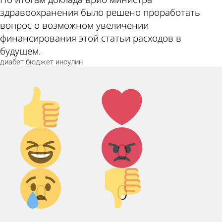
здравоохранения было решено проработать
вопрос о возможном увеличении
финансирования этой статьи расходов в
будущем.
диабет
бюджет
инсулин
Палец
Лайк!
вверх!
Дикий
Агрессия!
0
0
смех!
Грусть :(
Палец
0
0
вниз!