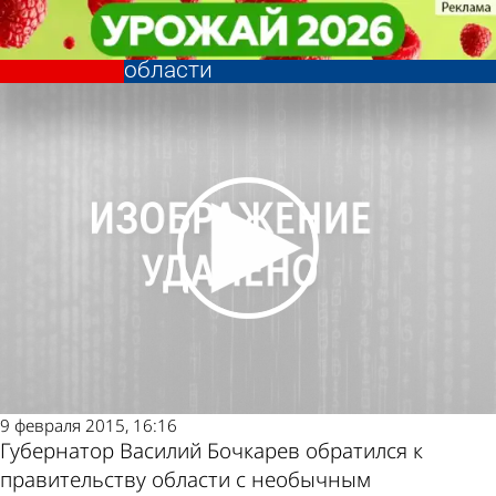
Общество
Общество
Василий Бочкарев предложил
Василий Бочкарев предложил
разводить оленей в Пензенской
разводить оленей в Пензенской
Другие
Погода и курсы
области
области
новости по
валют в Пензе
теме
9 февраля 2015, 16:16
Губернатор Василий Бочкарев обратился к
правительству области с необычным