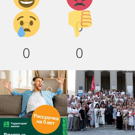
Грусть :(
Палец
0
0
вниз!
0
0