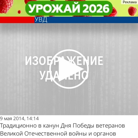
Общество
Общество
Пензенские полицейские
Пензенские полицейские
Другие новости по
Погода и курсы
посетили 58 ветеранов войны и
посетили 58 ветеранов войны и
УВД
УВД
теме
валют в Пензе
9 мая 2014, 14:14
Традиционно в канун Дня Победы ветеранов
Великой Отечественной войны и органов