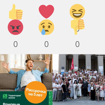
Палец
Лайк!
Дикий
вверх!
смех!
Агрессия!
Грусть
Палец
0
0
0
:(
вниз!
0
0
0