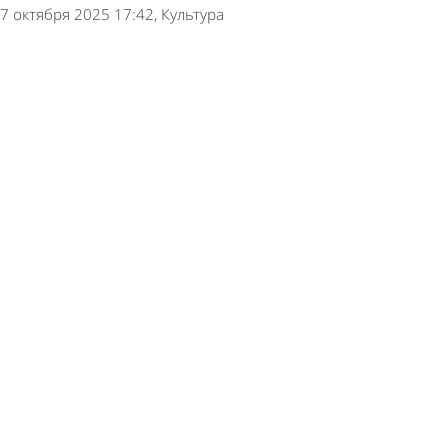
7 октября 2025 17:42
Культура
История Пензы: Железнодорожный район в
лидерах по числу памятников
3 октября 2025 07:28
История
История Пензы: Городская школа № 8 названа
в честь отважного летчика
23 сентября 2025 07:37
История
История Пензы: Первопоселенцы не желали
жить на правом берегу Суры
22 сентября 2025 07:34
История