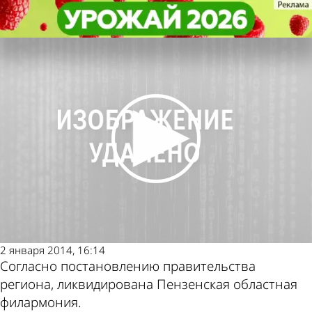
Общество
Общество
На месте филармонии откроют
На месте филармонии откроют
молодежный центр
молодежный центр
Другие новости
Погода и курсы
по теме
валют в Пензе
2 января 2014, 16:14
Согласно постановлению правительства
региона, ликвидирована Пензенская областная
филармония.