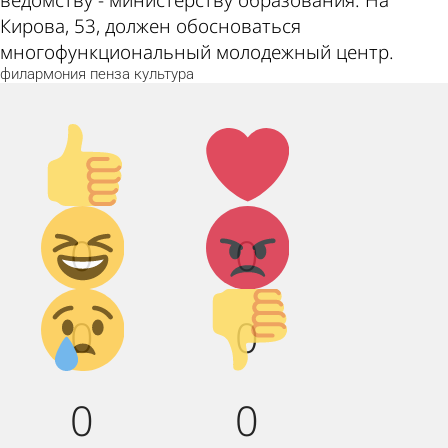
Кирова, 53, должен обосноваться
многофункциональный молодежный центр.
филармония
пенза
культура
Палец
Лайк!
вверх!
Дикий
Агрессия!
0
0
смех!
Грусть :(
Палец
0
0
вниз!
0
0