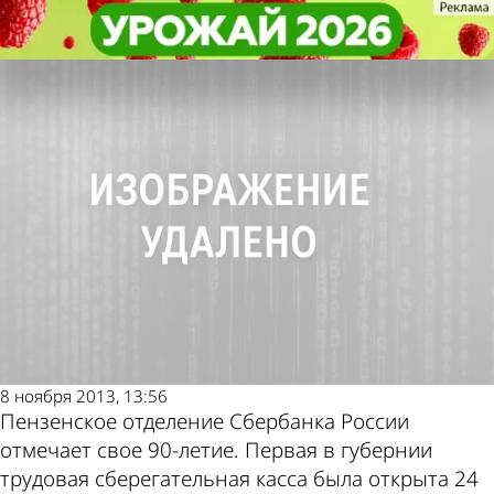
Общество
Общество
Пензенское отделение Сбербанка
Пензенское отделение Сбербанка
России отмечает 90-летие
России отмечает 90-летие
Другие
Погода и
новости по
курсы валют
теме
в Пензе
8 ноября 2013, 13:56
Пензенское отделение Сбербанка России
отмечает свое 90-летие. Первая в губернии
трудовая сберегательная касса была открыта 24