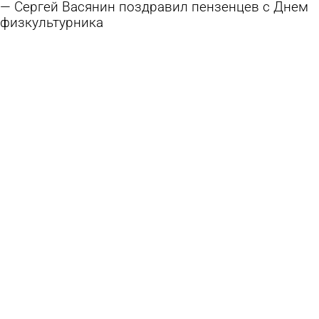
Сергей Васянин поздравил пензенцев с Днем
физкультурника
8 августа 2026 10:14
Общество
Бизнес будут штрафовать за отсутствие
украшений ко Дню города
7 августа 2026 18:29
Общество
Команда «Рисана» отмечена множеством
наград ко Дню строителя
7 августа 2026 14:17
Город
День города: Пенза готовится к зеркальной