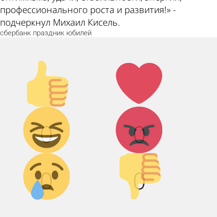
профессионального роста и развития!» -
подчеркнул Михаил Кисель.
сбербанк
праздник
юбилей
Палец
Лайк!
вверх!
Дикий
Агрессия!
0
0
смех!
Грусть :(
Палец
0
0
вниз!