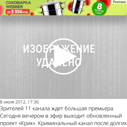
Общество
В эфир 11 канала выходит
криминальная программа «Крик»
Общество
В эфир 11 канала выходит
Другие новости по
Погода и курсы
криминальная программа «Крик»
теме
валют в Пензе
8 июля 2012, 17:36
Зрителей 11 канала ждет большая премьера.
Сегодня вечером в эфир выходит обновленный
проект «Крик». Криминальный канал после долгих