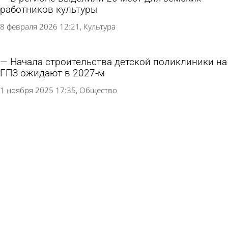
работников культуры
8 февраля 2026 12:21
Культура
Начала строительства детской поликлиники на
ГПЗ ожидают в 2027-м
1 ноября 2025 17:35
Общество
В Пензенской области нашли пятого земского
работника культуры
4 сентября 2025 08:24
Культура
В школьную программу включили песни
Shaman и Майданова
29 августа 2025 09:10
Учеба