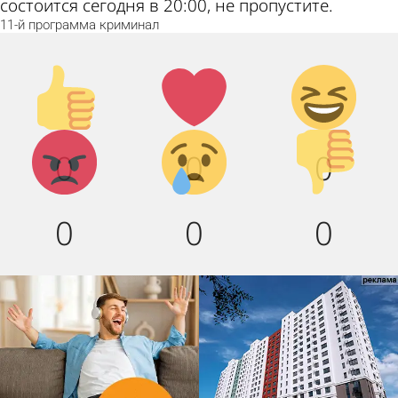
состоится сегодня в 20:00, не пропустите.
11-й
программа
криминал
Палец
Лайк!
Дикий
вверх!
смех!
Агрессия!
Грусть :
Палец
0
0
0
(
вниз!
0
0
0