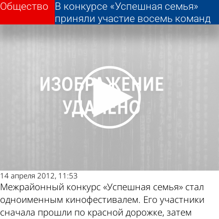
Общество
Общество
В конкурсе «Успешная семья»
В конкурсе «Успешная семья»
Другие новости по
Погода и курсы
приняли участие восемь команд
приняли участие восемь команд
теме
валют в Пензе
14 апреля 2012, 11:53
Межрайонный конкурс «Успешная семья» стал
одноименным кинофестивалем. Его участники
сначала прошли по красной дорожке, затем