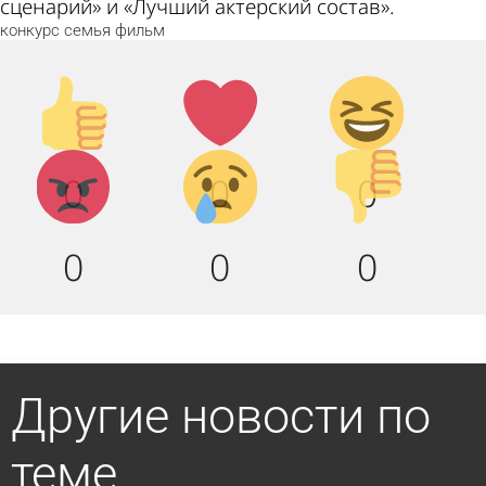
сценарий» и «Лучший актерский состав».
конкурс
семья
фильм
Палец
Лайк!
Дикий
вверх!
смех!
Агрессия!
Грусть
Палец
0
0
0
:(
вниз!
0
0
0
Другие новости по
теме