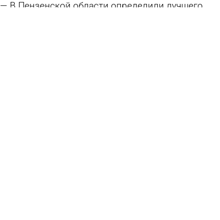
В Пензенской области определили лучшего
водителя автобуса
19 июля 2026 13:59
Общество
Семьи участников СВО закрепят за советами
общественности
18 июля 2026 11:30
Общество
В Пензенской области выберут лучшего
шофера автобуса
16 июля 2026 18:47
Общество
Погода и курсы