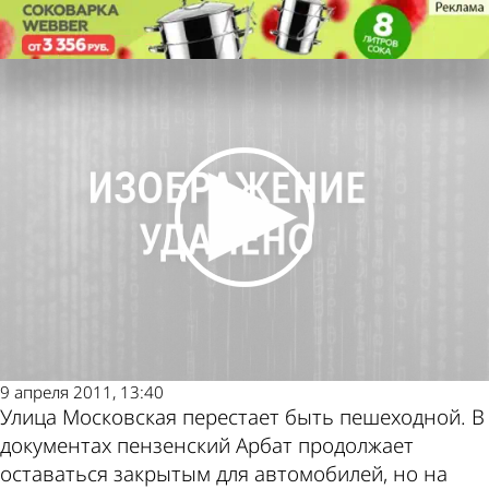
Общество
Пешеходы стали заложниками
автомобилей
Общество
Пешеходы стали заложниками
автомобилей
Другие новости
Погода и курсы
по теме
валют в Пензе
9 апреля 2011, 13:40
Улица Московская перестает быть пешеходной. В
документах пензенский Арбат продолжает
оставаться закрытым для автомобилей, но на