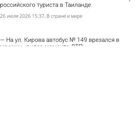
российского туриста в Таиланде
26 июля 2026 15:37
В стране и мире
На ул. Кирова автобус № 149 врезался в
машину - видео момента ДТП
25 июля 2026 11:18
Происшествия
Осужден водитель, насмерть сбивший
пешехода в Спутнике
24 июля 2026 10:41
Криминал
Подземный переход на проспекте Победы
отремонтировали на 85%