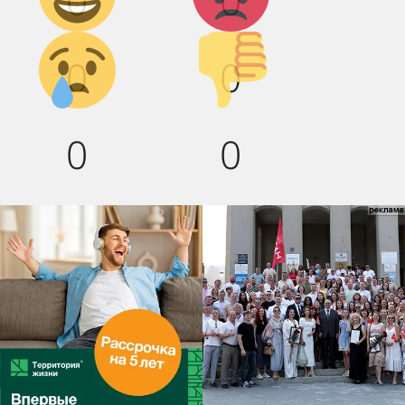
0
0
Грусть :(
Палец
0
0
вниз!
0
0