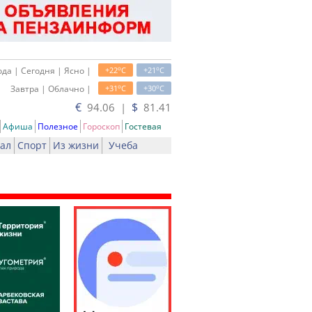
o
o
да | Сегодня | Ясно |
+22
C
+21
C
o
o
Завтра | Облачно |
+31
C
+30
C
€
$
94.06 |
81.41
Афиша
Полезное
Гороскоп
Гостевая
ал
Спорт
Из жизни
Учеба