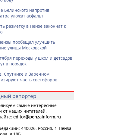
ре Белинского напротив
атра уложат асфальт
ть разметку в Пензе закончат к
рю
Пензы пообещал улучшить
ние улицы Московской
нтября переходы у школ и детсадов
ут в порядок
е, Спутнике и Заречном
изируют часть светофоров
ный репортер
ликуем самые интересные
и от наших читателей.
лайте:
editor
@penzainform.ru
едакции: 440026, Россия, г. Пенза,
ова, д.18Б.