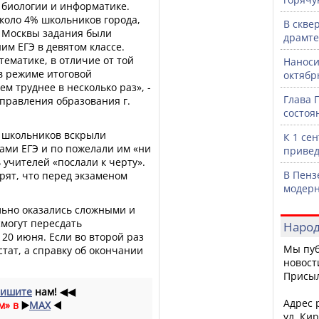
- биологии и информатике.
коло 4% школьников города,
В скве
з Москвы задания были
драмте
им ЕГЭ в девятом классе.
тематике, в отличие от той
Наноси
в режиме итоговой
октяб
м труднее в несколько раз», -
Глава 
правления образования г.
состоя
х школьников вскрыли
К 1 се
ами ЕГЭ и по пожелали им «ни
привед
ь учителей «послали к черту».
В Пенз
рят, что перед экзаменом
модерн
льно оказались сложными и
смогут пересдать
Народ
 20 июня. Если во второй раз
Мы пуб
стат, а справку об окончании
новост
Присы
ишите
нам!
◀◀
Адрес р
м» в
▶️
MAX
◀️
ул. Кир