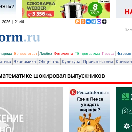
г 2026
|
21:46
Пого
 народа
Вопрос-ответ
Ликбез
Фотолента
ТВ-программа
Пресса
История
итика
Экономика
Общество
Культура
Происшествия
Кримин
 математике шокировал выпускников