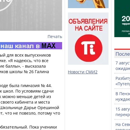
Печать
После
ый для всех выпускников
ке. «Я надеюсь, что все
7 авгу
ие баллы», - высказала
ожидаю
ков школы № 26 Галина
Новости СМИ2
Разбит
«Путеп
роде была гимназия № 44.
х школ. По условиям сдачи
В Пенз
ак можно меньше детей из
нужда
 своего кабинета и места
Э. Школьнице Дарье Орешиной
15 авг
т, что не повезло, потому что
перекр
На Сев
обязательный. Пока ученики
горячу