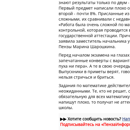
знают результаты только по двум 
Первый предмет написали плохо о
второй - почти 8%. Присланные и
сложными, их сравнивали с недавн
«Работа была очень сложной по ма
контрольной, которая проводится 
государственной аттестации. Приче
заявила заместитель начальника у
Пензы Марина Шарошкина.
Перед началом экзамена на глаза
запечатанные конверты с вариант
пуха ни пера». А те в свою очеред
Выпускники в приметы верят, гово
нельзя стричься и бриться.
Задания по математике действите
неожиданными. Те, кто не решит, 
обязательную для всех математику
напишут плохо, то получат не атте
школы.
▶▶
Хотите сообщить новость?
Нап
Подписывайтесь на «ПензаИнфор