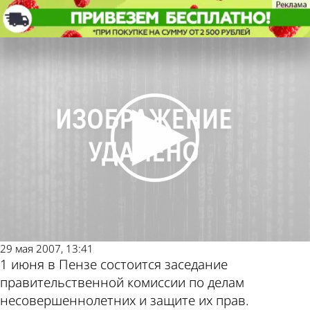
Общество
Министр МВД Нургалиев поедет
по новым дорогам
Общество
Министр МВД Нургалиев поедет
по новым дорогам
Другие новости
Погода и курсы
по теме
валют в Пензе
29 мая 2007, 13:41
1 июня в Пензе состоится заседание
правительственной комиссии по делам
несовершеннолетних и защите их прав.