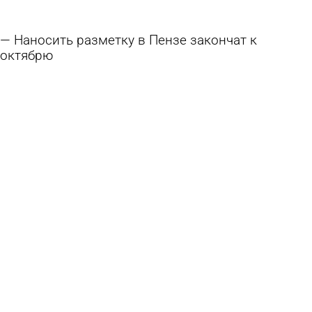
Наносить разметку в Пензе закончат к
октябрю
6 августа 2026 16:02
Общество
К 1 сентября переходы у школ и детсадов
приведут в порядок
6 августа 2026 15:01
Общество
В Никольске готовятся к открытию
обновленного музея стекла и хрусталя
6 августа 2026 10:52
Культура