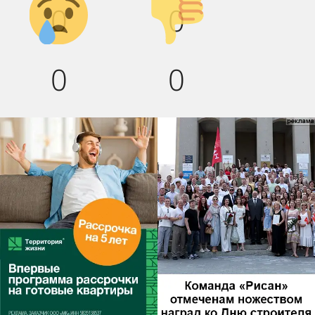
0
0
вниз!
0
0