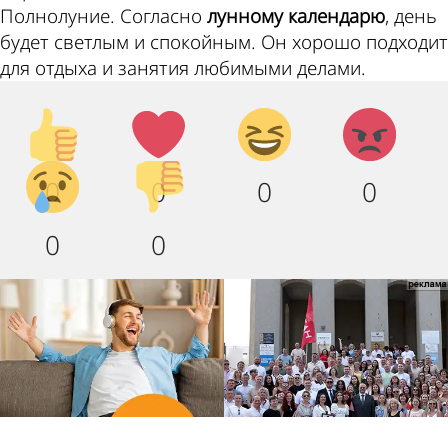
Полнолуние. Согласно
лунному календарю
, день
будет светлым и спокойным. Он хорошо подходит
для отдыха и занятия любимыми делами.
Палец
Лайк!
Дикий
Агрессия!
вверх!
смех!
Грусть
Палец
0
0
0
0
:(
вниз!
0
0