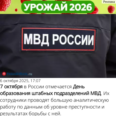
Не забудь!
Не забудь!
7 октября - День образования
7 октября - День образования
Погода и курсы валют в
штабных подразделений МВД
штабных подразделений МВД
Пензе
6 октября 2025, 17:07
7 октября
в России отмечается
День
образования штабных подразделений МВД
. Их
сотрудники проводят большую аналитическую
работу по данным об уровне преступности и
результатах борьбы с ней.