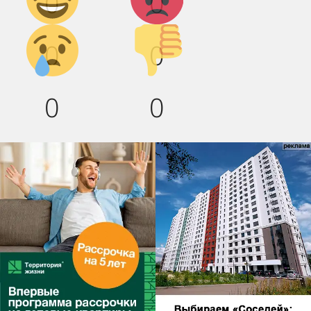
0
0
Грусть :(
Палец
0
0
вниз!
0
0