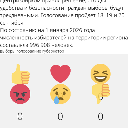
Центризбирком принял решение, что для
удобства и безопасности граждан выборы будут
трехдневными. Голосование пройдет 18, 19 и 20
сентября.
По состоянию на 1 января 2026 года
численность избирателей на территории региона
составляла 996 908 человек.
выборы
голосование
губернатор
Палец
Лайк!
Дикий
вверх!
смех!
Агрессия!
Грусть :
Палец
0
0
0
(
вниз!
0
0
0