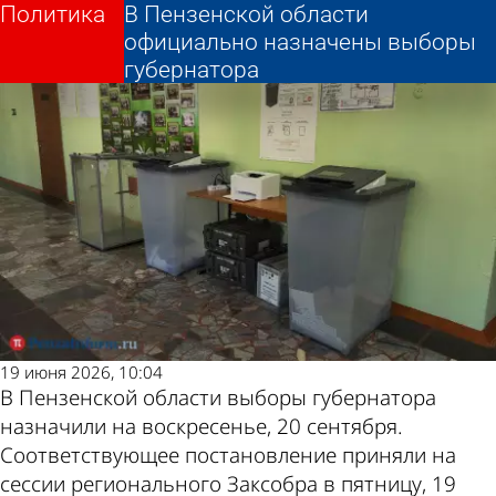
Политика
Политика
В Пензенской области
В Пензенской области
Другие новости по
Погода и курсы
официально назначены выборы
официально назначены выборы
губернатора
губернатора
теме
валют в Пензе
19 июня 2026, 10:04
В Пензенской области выборы губернатора
назначили на воскресенье, 20 сентября.
Соответствующее постановление приняли на
сессии регионального Заксобра в пятницу, 19