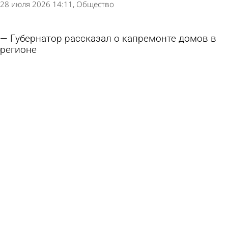
28 июля 2026 14:11
Общество
Губернатор рассказал о капремонте домов в
регионе
27 июля 2026 17:01
Общество
Россиянам предлагают выбрать знак парковки
для многодетных семей
24 июля 2026 12:13
Общество
Запрет на отпуск топлива в потребительскую
тару отменен
24 июля 2026 11:23
Общество
Списки кандидатов в депутаты Госдумы от