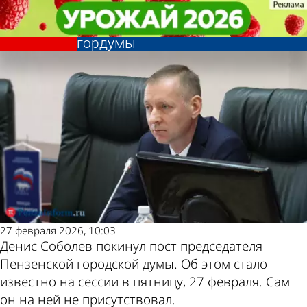
Политика
Политика
Денис Соболев перестал быть
Денис Соболев перестал быть
Другие новости по
Погода и курсы
председателем Пензенской
председателем Пензенской
гордумы
гордумы
теме
валют в Пензе
27 февраля 2026, 10:03
Денис Соболев покинул пост председателя
Пензенской городской думы. Об этом стало
известно на сессии в пятницу, 27 февраля. Сам
он на ней не присутствовал.