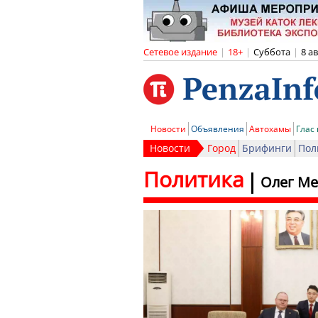
Сетевое издание
|
18+
|
Суббота
|
8 а
Новости
Объявления
Автохамы
Глас
Новости
Город
Брифинги
Пол
Политика
Олег Ме