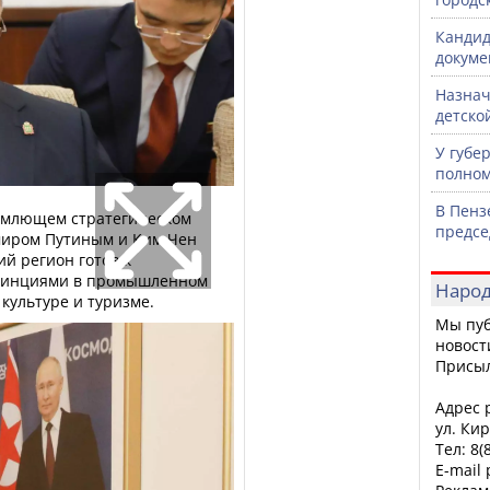
Кандид
докуме
Назнач
детско
У губе
полном
В Пенз
ъемлющем стратегическом
предсе
миром Путиным и Ким Чен
ий регион готов к
овинциями в промышленном
Народ
 культуре и туризме.
Мы пуб
новост
Присы
Адрес р
ул. Кир
Тел: 8(
E-mail