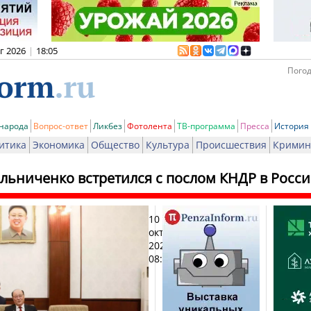
вг 2026
|
18:05
Погод
 народа
Вопрос-ответ
Ликбез
Фотолента
ТВ-программа
Пресса
История
итика
Экономика
Общество
Культура
Происшествия
Кримин
льниченко встретился с послом КНДР в Росс
10
Печ
октября
2025,
08:00