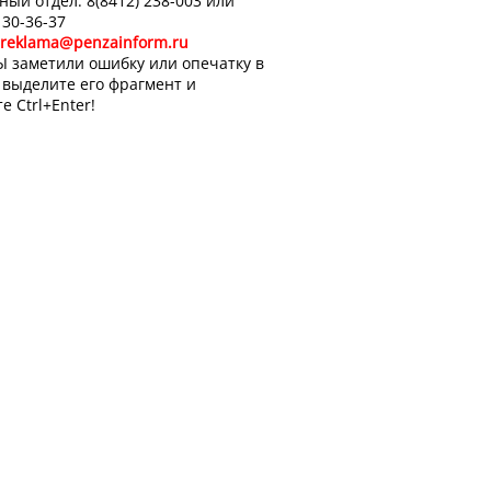
ный отдел: 8(8412) 238-003 или
 30-36-37
reklama@penzainform.ru
Ы заметили ошибку или опечатку в
, выделите его фрагмент и
е Ctrl+Enter!