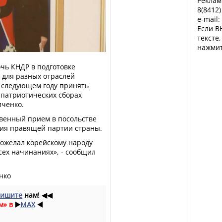
Реклам
8(8412)
e-mail:
Если В
тексте
нажмит
чь КНДР в подготовке
 для разных отраслей
в следующем году принять
-патриотических сборах
иченко.
твенный прием в посольстве
ния правящей партии страны.
пожелал корейскому народу
сех начинаниях», - сообщил
нко
ишите
нам!
◀◀
м» в
▶️
MAX
◀️