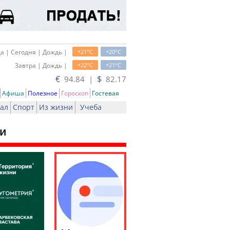
o
o
а | Сегодня | Дождь |
+21
C
+20
C
o
o
Завтра | Дождь |
+22
C
+21
C
€
$
94.84 |
82.17
Афиша
Полезное
Гороскоп
Гостевая
ал
Спорт
Из жизни
Учеба
ии
ать