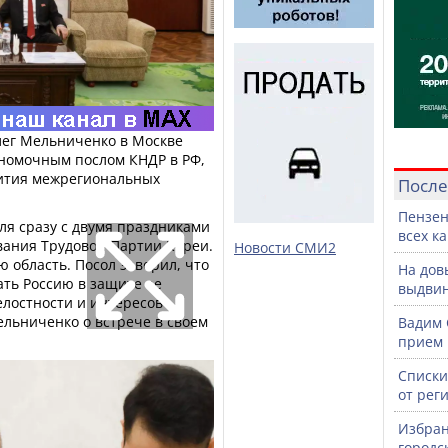
лег Мельниченко в Москве
номочным послом КНДР в РФ,
вития межрегиональных
После
Пензен
ля сразу с двумя праздниками
всех к
вания Трудовой Партии Кореи.
Новости СМИ2
ю область. Посол заверил, что
На дов
ать Россию в защите ее
выдвин
елостности и интересов
ельниченко о встрече в своем
Вадим 
прием 
Списки
от рег
Избран
городс