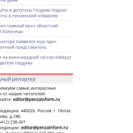
аты в депутаты Госдумы подали
нты в пензенский избирком
ен главный врач областной
й больницы
рнатора появился еще один
очный представитель
е на внеочередной сессии изберут
дателя гордумы
ный репортер
ликуем самые интересные
и от наших читателей.
лайте:
editor
@penzainform.ru
едакции: 440026, Россия, г. Пенза,
ова, д.18Б.
8412) 238-001
 редакции:
editor
@penzainform.ru